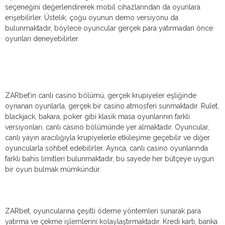
seçeneğini değerlendirerek mobil cihazlarından da oyunlara
erişebilirler. Üstelik, çoğu oyunun demo versiyonu da
bulunmaktadır, böylece oyuncular gerçek para yatırmadan önce
oyunları deneyebilirler.
CANLI CASINO VE MASA
OYUNLARI
ZARbet’in canlı casino bölümü, gerçek krupiyeler eşliğinde
oynanan oyunlarla, gerçek bir casino atmosferi sunmaktadır. Rulet,
blackjack, bakara, poker gibi klasik masa oyunlarının farklı
versiyonları, canlı casino bölümünde yer almaktadır. Oyuncular,
canlı yayın aracılığıyla krupiyelerle etkileşime geçebilir ve diğer
oyuncularla sohbet edebilirler. Ayrıca, canlı casino oyunlarında
farklı bahis limitleri bulunmaktadır, bu sayede her bütçeye uygun
bir oyun bulmak mümkündür.
ÖDEME YÖNTEMLERI
ZARbet, oyuncularına çeşitli ödeme yöntemleri sunarak para
yatırma ve çekme işlemlerini kolaylaştırmaktadır. Kredi kartı, banka