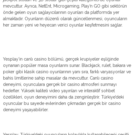
mevcuttur. Ayrıca, NetEnt, Microgaming, Play’n GO gibi sektörün
önde gelen oyun sağlayıcılarının oyunları da platformda yer
almaktadır. Oyunların düzenli olarak güncellenmesi, oyuncuların
her zaman yeni ve heyecan verici oyunlar keşfetmesini sağlar.
CANLI CASINO VE MASA
OYUNLARI
Yesplay’in canlı casino bölümü, gerçek krupiyeler eşliğinde
oynanan popüler masa oyunlarını sunar. Blackjack, rulet, bakara ve
poker gibi klasik casino oyunlarının yanı sıra, farklı varyasyonlar ve
bahis limitlerine sahip masalar da mevcuttur. Canlı casino
deneyimi, oyunculara gerçek bir casino atmosferi sunmayı
hedefler. Yüksek kaliteli video yayınları ve interaktif sohbet
özellikleri, oyun deneyimini daha da zenginleştirir. Türkiye’deki
oyuncular bu sayede evlerinden çıkmadan gerçek bir casino
deneyimi yaşayabilirler.
ÖDEME YÖNTEMLERI
Yesplay, Türkiye’deki oyuncuların kolaylıkla kullanabileceği çeşitli