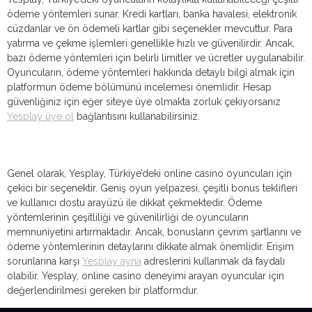
ödeme yöntemleri sunar. Kredi kartları, banka havalesi, elektronik
cüzdanlar ve ön ödemeli kartlar gibi seçenekler mevcuttur. Para
yatırma ve çekme işlemleri genellikle hızlı ve güvenilirdir. Ancak,
bazı ödeme yöntemleri için belirli limitler ve ücretler uygulanabilir.
Oyuncuların, ödeme yöntemleri hakkında detaylı bilgi almak için
platformun ödeme bölümünü incelemesi önemlidir. Hesap
güvenliğiniz için eğer siteye üye olmakta zorluk çekiyorsanız
Yesplay üye ol
bağlantısını kullanabilirsiniz.
KARAR
Genel olarak, Yesplay, Türkiye’deki online casino oyuncuları için
çekici bir seçenektir. Geniş oyun yelpazesi, çeşitli bonus teklifleri
ve kullanıcı dostu arayüzü ile dikkat çekmektedir. Ödeme
yöntemlerinin çeşitliliği ve güvenilirliği de oyuncuların
memnuniyetini artırmaktadır. Ancak, bonusların çevrim şartlarını ve
ödeme yöntemlerinin detaylarını dikkate almak önemlidir. Erişim
sorunlarına karşı
Yesplay ayna
adreslerini kullanmak da faydalı
olabilir. Yesplay, online casino deneyimi arayan oyuncular için
değerlendirilmesi gereken bir platformdur.