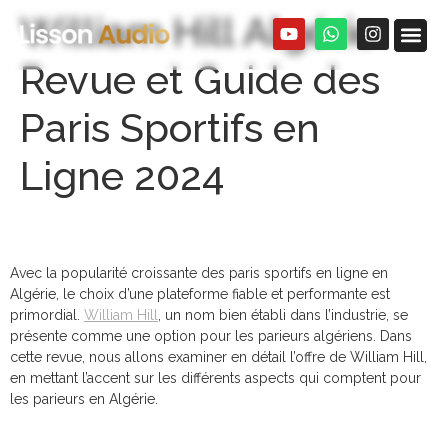
William Hill Algérie:
Revue et Guide des
Paris Sportifs en
Ligne 2024
INTRODUCTION
Avec la popularité croissante des paris sportifs en ligne en
Algérie, le choix d’une plateforme fiable et performante est
primordial.
William Hill
, un nom bien établi dans l’industrie, se
présente comme une option pour les parieurs algériens. Dans
cette revue, nous allons examiner en détail l’offre de William Hill,
en mettant l’accent sur les différents aspects qui comptent pour
les parieurs en Algérie.
WELCOME BONUS & FREE BETS