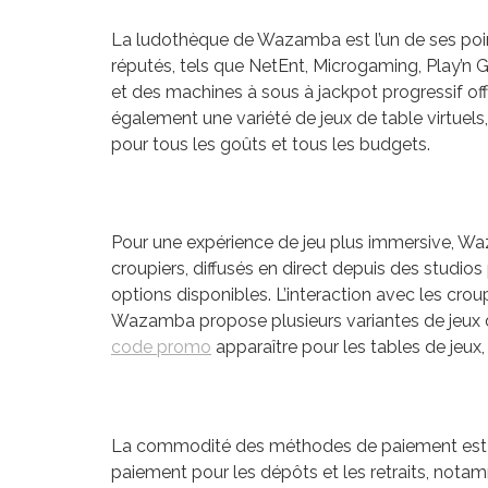
La ludothèque de Wazamba est l’un de ses poin
réputés, tels que NetEnt, Microgaming, Play’n 
et des machines à sous à jackpot progressif o
également une variété de jeux de table virtuels, t
pour tous les goûts et tous les budgets.
LIVE CASINO & TABLE
Pour une expérience de jeu plus immersive, Wa
croupiers, diffusés en direct depuis des studios
options disponibles. L’interaction avec les crou
Wazamba propose plusieurs variantes de jeux de 
code promo
apparaître pour les tables de jeux,
PAYMENT METHODS
La commodité des méthodes de paiement est un 
paiement pour les dépôts et les retraits, notamme