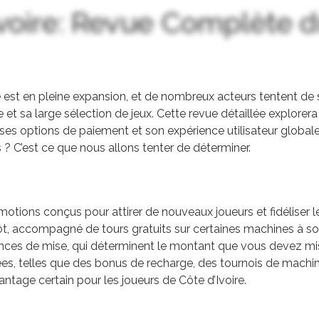
e
Über mich
oire: Revue Complète d
e est en pleine expansion, et de nombreux acteurs tentent de s
e et sa large sélection de jeux. Cette revue détaillée explorera
 ses options de paiement et son expérience utilisateur globa
ns ? C’est ce que nous allons tenter de déterminer.
S
tions conçus pour attirer de nouveaux joueurs et fidéliser l
accompagné de tours gratuits sur certaines machines à sous. I
ces de mise, qui déterminent le montant que vous devez mise
s, telles que des bonus de recharge, des tournois de machin
ntage certain pour les joueurs de Côte d’Ivoire.
RY