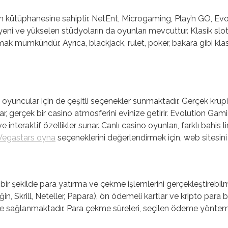
yun kütüphanesine sahiptir. NetEnt, Microgaming, Play’n GO, E
a, yeni ve yükselen stüdyoların da oyunları mevcuttur. Klasik sl
k mümkündür. Ayrıca, blackjack, rulet, poker, bakara gibi klasi
A OYUNLARI
yuncular için de çeşitli seçenekler sunmaktadır. Gerçek krupiy
ar, gerçek bir casino atmosferini evinize getirir. Evolution Ga
 ve interaktif özellikler sunar. Canlı casino oyunları, farklı bahi
Vegastars oyna
seçeneklerini değerlendirmek için, web sitesini
bir şekilde para yatırma ve çekme işlemlerini gerçekleştirebilm
ğin, Skrill, Neteller, Papara), ön ödemeli kartlar ve kripto par
 ile sağlanmaktadır. Para çekme süreleri, seçilen ödeme yöntemi