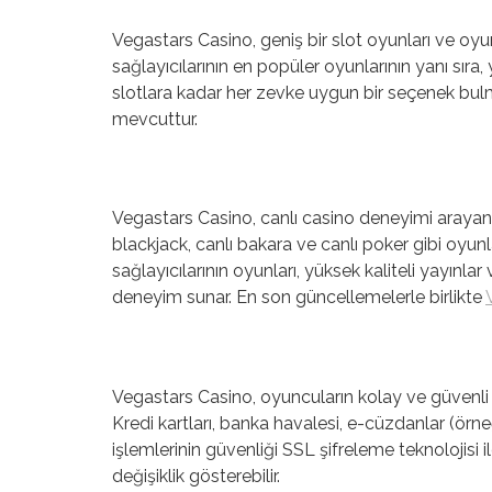
Vegastars Casino, geniş bir slot oyunları ve o
sağlayıcılarının en popüler oyunlarının yanı sır
slotlara kadar her zevke uygun bir seçenek bulma
mevcuttur.
CANLI CASINO VE MAS
Vegastars Casino, canlı casino deneyimi arayan o
blackjack, canlı bakara ve canlı poker gibi oyunl
sağlayıcılarının oyunları, yüksek kaliteli yayınlar
deneyim sunar. En son güncellemelerle birlikte
ÖDEME YÖNTEMLERI
Vegastars Casino, oyuncuların kolay ve güvenli 
Kredi kartları, banka havalesi, e-cüzdanlar (örne
işlemlerinin güvenliği SSL şifreleme teknolojisi
değişiklik gösterebilir.