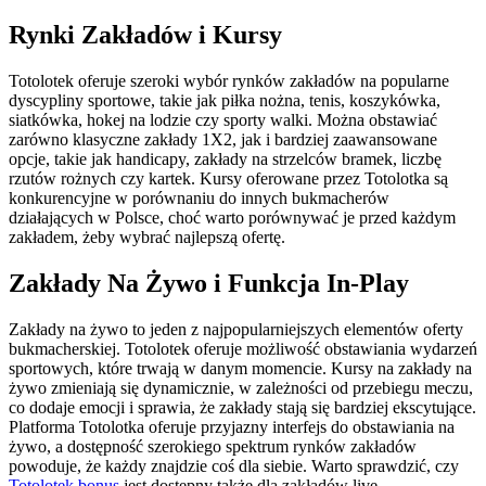
Rynki Zakładów i Kursy
Totolotek oferuje szeroki wybór rynków zakładów na popularne
dyscypliny sportowe, takie jak piłka nożna, tenis, koszykówka,
siatkówka, hokej na lodzie czy sporty walki. Można obstawiać
zarówno klasyczne zakłady 1X2, jak i bardziej zaawansowane
opcje, takie jak handicapy, zakłady na strzelców bramek, liczbę
rzutów rożnych czy kartek. Kursy oferowane przez Totolotka są
konkurencyjne w porównaniu do innych bukmacherów
działających w Polsce, choć warto porównywać je przed każdym
zakładem, żeby wybrać najlepszą ofertę.
Zakłady Na Żywo i Funkcja In-Play
Zakłady na żywo to jeden z najpopularniejszych elementów oferty
bukmacherskiej. Totolotek oferuje możliwość obstawiania wydarzeń
sportowych, które trwają w danym momencie. Kursy na zakłady na
żywo zmieniają się dynamicznie, w zależności od przebiegu meczu,
co dodaje emocji i sprawia, że zakłady stają się bardziej ekscytujące.
Platforma Totolotka oferuje przyjazny interfejs do obstawiania na
żywo, a dostępność szerokiego spektrum rynków zakładów
powoduje, że każdy znajdzie coś dla siebie. Warto sprawdzić, czy
Totolotek bonus
jest dostępny także dla zakładów live.