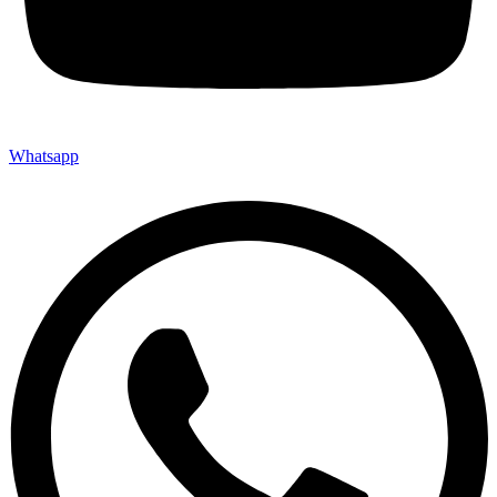
Whatsapp