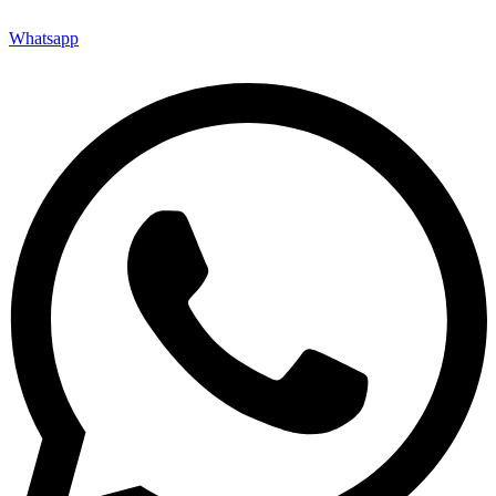
Whatsapp