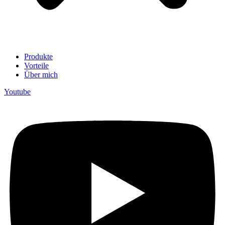
Produkte
Vorteile
Über mich
Youtube