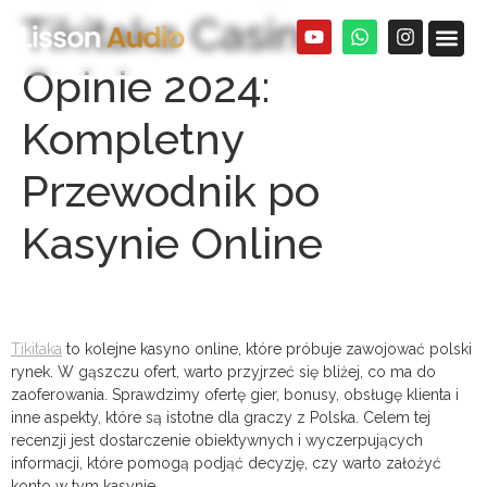
Tikitaka Casino
Opinie 2024:
Kompletny
Przewodnik po
Kasynie Online
WSTĘP
Tikitaka
to kolejne kasyno online, które próbuje zawojować polski
rynek. W gąszczu ofert, warto przyjrzeć się bliżej, co ma do
zaoferowania. Sprawdzimy ofertę gier, bonusy, obsługę klienta i
inne aspekty, które są istotne dla graczy z Polska. Celem tej
recenzji jest dostarczenie obiektywnych i wyczerpujących
informacji, które pomogą podjąć decyzję, czy warto założyć
konto w tym kasynie.