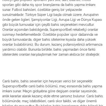
sporları gibi daha niş spor branşlarına da bahis yapma imkanı
sunar. Futbol bahisleri, özellikle geniş bir yelpazede
sunulmaktadır. Türkiye Süper Ligi başta olmak üzere, Avrupa’nın
önde gelen ligleri, Şampiyonlar Ligi, Avrupa Ligi ve Dünya Kupası
gibi büyük turnuvalar için çeşitli bahis seçenekleri mevcuttur.
Oranlar açısından bakıldığında, Supersportbet rekabetçi oranlar
sunmayı hedeflemektedir. Özellikle popüler spor dallarında ve
büyük turnuvalarda, diğer bahis sitelerine kıyasla daha yüksek
oranlar bulabilirsiniz. Bu durum, kazanç potansiyelinizi artırmanıza
yardımcı olabilir. Bununla birlikte, bahis yapmadan önce farklı
sitelerdeki oranları karşılaştırmak her zaman akıllıca bir stratejidir.
CANLI BAHIS VE MAÇ
ESNASINDA BAHIS İMKANI
Canlı bahis, bahis severler için heyecan verici bir seçenektir.
Supersportbet’te canlı bahis bölümü, maç esnasında bahis yapma
imkanı sunar. Maçın gidişatına göre değişen oranlar sayesinde,
anlık kararlar alarak kazanç elde etme şansınız bulunur. Canlı bahis
bölümünde, maç istatistikleri, canlı skor takibi, ve diğer önemli