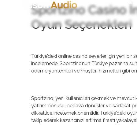
Produkte
Vorteil
Sportzino Casino İ
Oyun Seçenekleri
GIRIŞ
Türkiye’deki online casino severler için yeni bir
incelemede, Sportzino’nun Türkiye pazarına sundu
ödeme yöntemleri ve müşteri hizmetleri gibi öne
BONUSLAR VE PROMO
Sportzino, yeni kullanıcıları çekmek ve mevcut
yatırım bonusu, bedava dönüşler ve sadakat progr
dikkatlice incelemek önemlidir. Türkiye’deki 
takip ederek kazancınızı artırma fırsatı yakalayabi
SLOTLAR VE OYUN KÜ