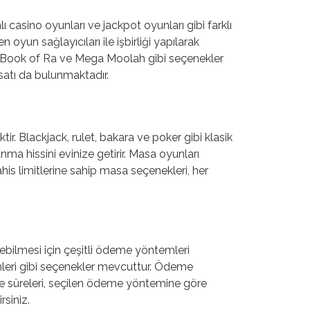
ı casino oyunları ve jackpot oyunları gibi farklı
un sağlayıcıları ile işbirliği yapılarak
est, Book of Ra ve Mega Moolah gibi seçenekler
atı da bulunmaktadır.
r. Blackjack, rulet, bakara ve poker gibi klasik
ma hissini evinize getirir. Masa oyunları
his limitlerine sahip masa seçenekleri, her
rebilmesi için çeşitli ödeme yöntemleri
rimleri gibi seçenekler mevcuttur. Ödeme
ekme süreleri, seçilen ödeme yöntemine göre
rsiniz.