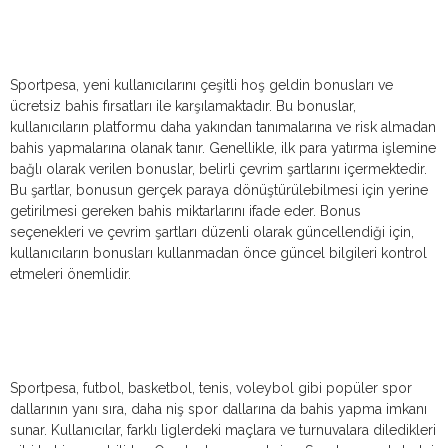
HOŞ GELDIN BONUSU VE
ÜCRETSIZ BAHISLER
Sportpesa, yeni kullanıcılarını çeşitli hoş geldin bonusları ve
ücretsiz bahis fırsatları ile karşılamaktadır. Bu bonuslar,
kullanıcıların platformu daha yakından tanımalarına ve risk almadan
bahis yapmalarına olanak tanır. Genellikle, ilk para yatırma işlemine
bağlı olarak verilen bonuslar, belirli çevrim şartlarını içermektedir.
Bu şartlar, bonusun gerçek paraya dönüştürülebilmesi için yerine
getirilmesi gereken bahis miktarlarını ifade eder. Bonus
seçenekleri ve çevrim şartları düzenli olarak güncellendiği için,
kullanıcıların bonusları kullanmadan önce güncel bilgileri kontrol
etmeleri önemlidir.
SPOR MARKETLERI VE
ORANLAR
Sportpesa, futbol, basketbol, tenis, voleybol gibi popüler spor
dallarının yanı sıra, daha niş spor dallarına da bahis yapma imkanı
sunar. Kullanıcılar, farklı liglerdeki maçlara ve turnuvalara diledikleri