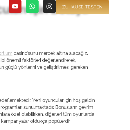
ları İçin Detaylı
ZUHAUSE TESTEN
ortium
casino’sunu mercek altına alacağız.
bi önemli faktörleri değerlendirerek,
n güçlü yönlerini ve geliştirilmesi gereken
deflemektedir. Yeni oyuncular için hoş geldin
programları sunulmaktadır. Bonusların çevrim
unlara özel olabilirken, diğerleri tüm oyunlarda
tür kampanyalar oldukça popülerdir.