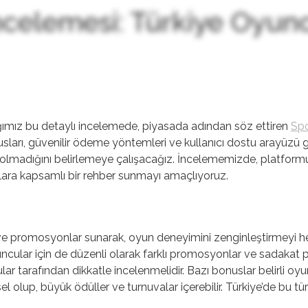
e
Über mich
celemesi: Türkiye Oyuncu
dığımız bu detaylı incelemede, piyasada adından söz ettiren
Sp
sları, güvenilir ödeme yöntemleri ve kullanıcı dostu arayüzü gi
p olmadığını belirlemeye çalışacağız. İncelememizde, platformu
uculara kapsamlı bir rehber sunmayı amaçlıyoruz.
SYONLAR
 ve promosyonlar sunarak, oyun deneyimini zenginleştirmeyi he
ncular için de düzenli olarak farklı promosyonlar ve sadakat 
cular tarafından dikkatle incelenmelidir. Bazı bonuslar belirli oy
el olup, büyük ödüller ve turnuvalar içerebilir. Türkiye’de bu 