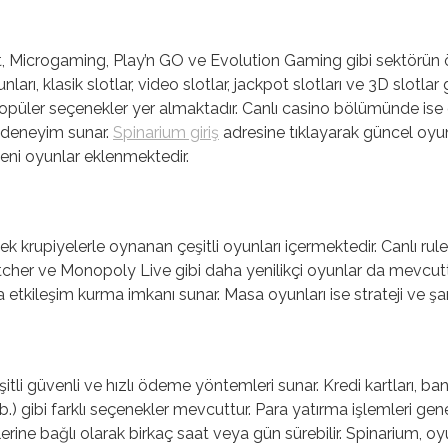
TÜPHANESI
 Microgaming, Play’n GO ve Evolution Gaming gibi sektörün ö
ları, klasik slotlar, video slotlar, jackpot slotları ve 3D slotlar
 popüler seçenekler yer almaktadır. Canlı casino bölümünde ise
r deneyim sunar.
Spinarium giriş
adresine tıklayarak güncel oyun
eni oyunlar eklenmektedir.
A OYUNLARI
krupiyelerle oynanan çeşitli oyunları içermektedir. Canlı rulet
atcher ve Monopoly Live gibi daha yenilikçi oyunlar da mevcuttu
tkileşim kurma imkanı sunar. Masa oyunları ise strateji ve şan
tli güvenli ve hızlı ödeme yöntemleri sunar. Kredi kartları, bank
vb.) gibi farklı seçenekler mevcuttur. Para yatırma işlemleri ge
ine bağlı olarak birkaç saat veya gün sürebilir. Spinarium, oyun