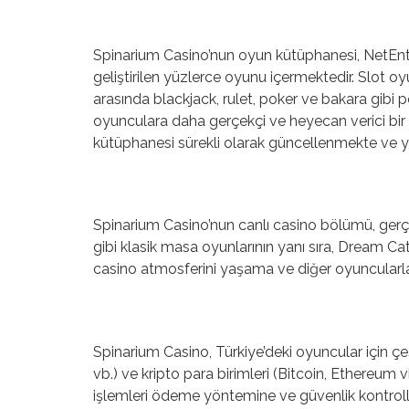
SLOTLAR VE OYUN KÜ
Spinarium Casino’nun oyun kütüphanesi, NetEnt,
geliştirilen yüzlerce oyunu içermektedir. Slot oyun
arasında blackjack, rulet, poker ve bakara gibi
oyunculara daha gerçekçi ve heyecan verici bi
kütüphanesi sürekli olarak güncellenmekte ve y
CANLI CASINO VE MAS
Spinarium Casino’nun canlı casino bölümü, gerçek 
gibi klasik masa oyunlarının yanı sıra, Dream C
casino atmosferini yaşama ve diğer oyuncularla e
ÖDEME YÖNTEMLERI
Spinarium Casino, Türkiye’deki oyuncular için çeşi
vb.) ve kripto para birimleri (Bitcoin, Ethereum 
işlemleri ödeme yöntemine ve güvenlik kontroller