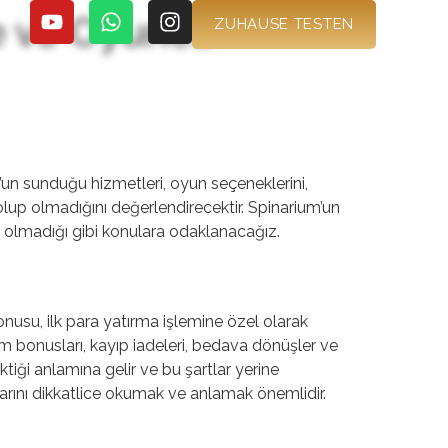
me ve Oyuncu
ZUHAUSE TESTEN
’un sunduğu hizmetleri, oyun seçeneklerini,
 olup olmadığını değerlendirecektir. Spinarium’un
up olmadığı gibi konulara odaklanacağız.
usu, ilk para yatırma işlemine özel olarak
rım bonusları, kayıp iadeleri, bedava dönüşler ve
ktiği anlamına gelir ve bu şartlar yerine
larını dikkatlice okumak ve anlamak önemlidir.