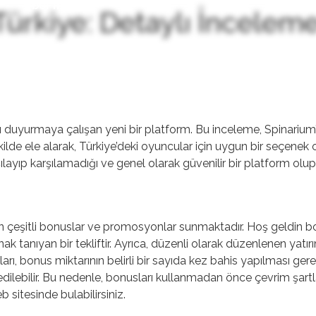
e
Über mich
Türkiye: Detaylı İncele
nı duyurmaya çalışan yeni bir platform. Bu inceleme, Spinarium
ekilde ele alarak, Türkiye’deki oyuncular için uygun bir seçenek
rşılayıp karşılamadığı ve genel olarak güvenilir bir platform ol
SYONLAR
 çeşitli bonuslar ve promosyonlar sunmaktadır. Hoş geldin bon
k tanıyan bir tekliftir. Ayrıca, düzenli olarak düzenlenen yatı
rı, bonus miktarının belirli bir sayıda kez bahis yapılması gere
edilebilir. Bu nedenle, bonusları kullanmadan önce çevrim şart
 sitesinde bulabilirsiniz.