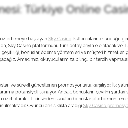
e
Über mich
esi: Türkiye Online Cas
 söz ettirmeye başlayan
Sky Casino
, kullanıcılarına sunduğu g
da, Sky Casino platformunu tüm detaylarıyla ele alacak ve Türki
eşitliliği, bonuslar, ödeme yöntemleri ve müşteri hizmetleri gib
ağız. Amacımız, okuyucularımıza bilinçli bir tercih yapmaları 
RI VE PROMOSYONLAR
sları ve sürekli güncellenen promosyonlarla karşılıyor. İlk yatırı
tırma potansiyeli sunuyor. Ancak, bonusların çevrim şartları ve 
 özel olarak TL cinsinden sunulan bonuslar, platformun tercih ed
unulmaktadır. Oyuncuların sıklıkla aradığı
Sky Casino promosy
NLI CASINO SEÇENEKLERI