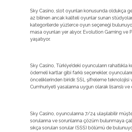
Sky Casino, slot oyunları konusunda oldukça gen
az bilinen ancak kaliteli oyunlar sunan stüdyoların
kategorilerde yüzlerce oyun seçeneği bulunuyor.
masa oyunları yer alıyor. Evolution Gaming ve Pr
yaşatıyor.
ÖDEME YÖNTEMLERI V
Sky Casino, Türkiye’deki oyuncuların rahatlıkla 
ödemeli kartlar gibi farklı seçenekler, oyuncula
önceliklerinden biridir. SSL şifreleme teknolojisi
Cumhuriyeti yasalarına uygun olarak lisanslı ve
MÜŞTERI HIZMETLERI 
Sky Casino, oyuncularına 7/24 ulaşılabilir müşteri
sorularına ve sorunlarına çözüm bulunmaya çalışıl
sıkça sorulan sorular (SSS) bölümü de bulunuyo