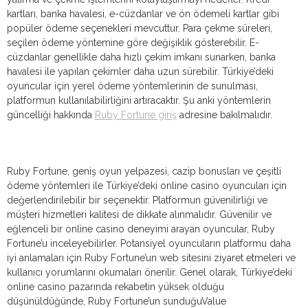
kartları, banka havalesi, e-cüzdanlar ve ön ödemeli kartlar gibi
popüler ödeme seçenekleri mevcuttur. Para çekme süreleri,
seçilen ödeme yöntemine göre değişiklik gösterebilir. E-
cüzdanlar genellikle daha hızlı çekim imkanı sunarken, banka
havalesi ile yapılan çekimler daha uzun sürebilir. Türkiye’deki
oyuncular için yerel ödeme yöntemlerinin de sunulması,
platformun kullanılabilirliğini artıracaktır. Şu anki yöntemlerin
güncelliği hakkında
Ruby Fortune giriş
adresine bakılmalıdır.
DEĞERLENDIRME
Ruby Fortune, geniş oyun yelpazesi, cazip bonusları ve çeşitli
ödeme yöntemleri ile Türkiye’deki online casino oyuncuları için
değerlendirilebilir bir seçenektir. Platformun güvenilirliği ve
müşteri hizmetleri kalitesi de dikkate alınmalıdır. Güvenilir ve
eğlenceli bir online casino deneyimi arayan oyuncular, Ruby
Fortune’u inceleyebilirler. Potansiyel oyuncuların platformu daha
iyi anlamaları için Ruby Fortune’un web sitesini ziyaret etmeleri ve
kullanıcı yorumlarını okumaları önerilir. Genel olarak, Türkiye’deki
online casino pazarında rekabetin yüksek olduğu
düşünüldüğünde, Ruby Fortune’un sunduğuValue