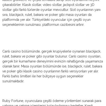
çıkarabilirler. Klasik slotlar, video slotlar, jackpot slotlar ve 3D
slotlar gibi farklı türlerde oyunlar mevcuttur. Slot oyunlarının yanı
sıra, blackjack, rulet, bakara ve poker gibi masa oyunları da
platformda yer alır. Türkiye’deki oyuncular için çeşitli oyun
seçeneklerinin sunulması, platformun cazibesini artırır.
CANLI CASINO VE MASA
OYUNLARI
Canlı casino bölümünde, gerçek krupiyelerle oynanan blackjack,
rulet, bakara ve poker gibi oyunlar bulunur. Canlı casino oyunları,
gerçek bir kumarhane deneyimini evinizin rahatlığında yaşamanıza
olanak tanır. Masa oyunları bölümünde ise, blackjack, rulet, bakara
ve poker gibi klasik casino oyunlarının farklı versiyonları yer alır.
Farklı bahis limitleri ile her bütçeye uygun seçenekler
sunulmaktadır.
ÖDEME YÖNTEMLERI
Ruby Fortune, oyunculara çeşitli ödeme yöntemleri sunarak para
yatırma ve çekme işlemlerini kolaylaştırmayı hedefler. Kredi