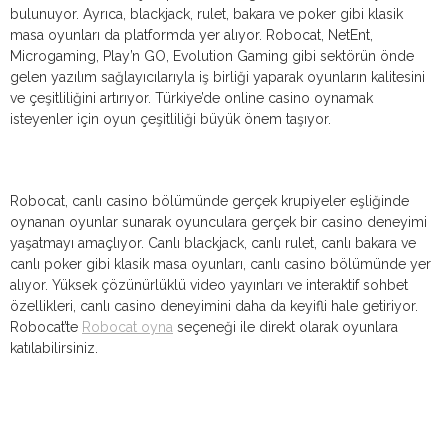
bulunuyor. Ayrıca, blackjack, rulet, bakara ve poker gibi klasik
masa oyunları da platformda yer alıyor. Robocat, NetEnt,
Microgaming, Play’n GO, Evolution Gaming gibi sektörün önde
gelen yazılım sağlayıcılarıyla iş birliği yaparak oyunların kalitesini
ve çeşitliliğini artırıyor. Türkiye’de online casino oynamak
isteyenler için oyun çeşitliliği büyük önem taşıyor.
CANLI CASINO DENEYIMI
Robocat, canlı casino bölümünde gerçek krupiyeler eşliğinde
oynanan oyunlar sunarak oyunculara gerçek bir casino deneyimi
yaşatmayı amaçlıyor. Canlı blackjack, canlı rulet, canlı bakara ve
canlı poker gibi klasik masa oyunları, canlı casino bölümünde yer
alıyor. Yüksek çözünürlüklü video yayınları ve interaktif sohbet
özellikleri, canlı casino deneyimini daha da keyifli hale getiriyor.
Robocat’te
Robocat oyna
seçeneği ile direkt olarak oyunlara
katılabilirsiniz.
ÖDEME YÖNTEMLERI VE
GÜVENLIK