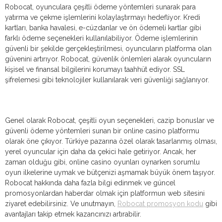
Robocat, oyunculara çeşitli ödeme yöntemleri sunarak para
yatırma ve çekme işlemlerini kolaylaştırmayı hedefliyor. Kredi
kartları, banka havalesi, e-cüzdanlar ve ön ödemeli kartlar gibi
farklı ödeme seçenekleri kullanılabiliyor. Ödeme işlemlerinin
güvenli bir şekilde gerçekleştirilmesi, oyuncuların platforma olan
güvenini artırıyor. Robocat, güvenlik önlemleri alarak oyuncuların
kişisel ve finansal bilgilerini korumayı taahhüt ediyor. SSL
şifrelemesi gibi teknolojiler kullanılarak veri güvenliği sağlanıyor.
SONUÇ
Genel olarak Robocat, çeşitli oyun seçenekleri, cazip bonuslar ve
güvenli ödeme yöntemleri sunan bir online casino platformu
olarak öne çıkıyor. Türkiye pazarına özel olarak tasarlanmış olması,
yerel oyuncular için daha da çekici hale getiriyor. Ancak, her
zaman olduğu gibi, online casino oyunları oynarken sorumlu
oyun ilkelerine uymak ve bütçenizi aşmamak büyük önem taşıyor.
Robocat hakkında daha fazla bilgi edinmek ve güncel
promosyonlardan haberdar olmak için platformun web sitesini
ziyaret edebilirsiniz. Ve unutmayın,
Robocat promosyon kodu
gibi
avantajları takip etmek kazancınızı artırabilir.