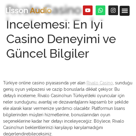
Rivalo Casino
İncelemesi: En İyi
Casino Deneyimi ve
Güncel Bilgiler
GIRIŞ
Türkiye online casino piyasasında yer alan
Rivalo Casino
, sunduğu
geniş oyun yelpazesi ve cazip bonuslarla dikkat çekiyor. Bu
detaylı inceleme, Rivalo Casino’nun Türkiye’deki oyuncular için
neler sunduğunu, avantaj ve dezavantajlarını kapsamlı bir şekilde
ele alarak karar vermenize yardımcı olacaktır. Platformun lisans
bilgilerinden müşteri hizmetlerine, bonuslarından oyun
seçeneklerine kadar her detayı inceleyeceğiz. Böylece, Rivalo
Casino’nun beklentilerinizi karşılayıp karşılamadığını
değerlendirebileceksiniz.