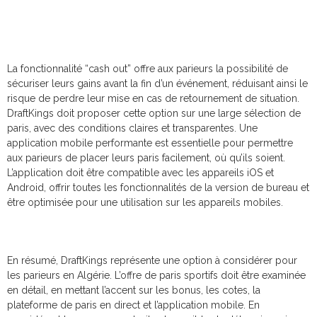
OPTIONS DE CASH OUT ET
APPLICATION MOBILE
La fonctionnalité “cash out” offre aux parieurs la possibilité de
sécuriser leurs gains avant la fin d’un événement, réduisant ainsi le
risque de perdre leur mise en cas de retournement de situation.
DraftKings doit proposer cette option sur une large sélection de
paris, avec des conditions claires et transparentes. Une
application mobile performante est essentielle pour permettre
aux parieurs de placer leurs paris facilement, où qu’ils soient.
L’application doit être compatible avec les appareils iOS et
Android, offrir toutes les fonctionnalités de la version de bureau et
être optimisée pour une utilisation sur les appareils mobiles.
NOTRE VERDICT FINAL
En résumé, DraftKings représente une option à considérer pour
les parieurs en Algérie. L’offre de paris sportifs doit être examinée
en détail, en mettant l’accent sur les bonus, les cotes, la
plateforme de paris en direct et l’application mobile. En