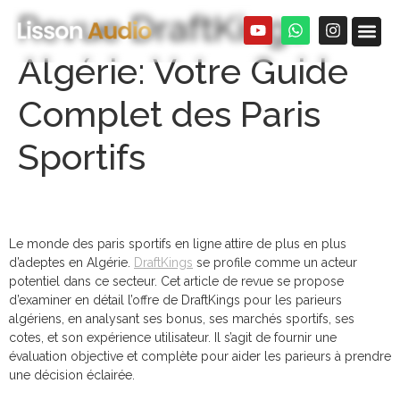
Revue DraftKings
Algérie: Votre Guide
Complet des Paris
Sportifs
INTRODUCTION
Le monde des paris sportifs en ligne attire de plus en plus
d’adeptes en Algérie.
DraftKings
se profile comme un acteur
potentiel dans ce secteur. Cet article de revue se propose
d’examiner en détail l’offre de DraftKings pour les parieurs
algériens, en analysant ses bonus, ses marchés sportifs, ses
cotes, et son expérience utilisateur. Il s’agit de fournir une
évaluation objective et complète pour aider les parieurs à prendre
une décision éclairée.