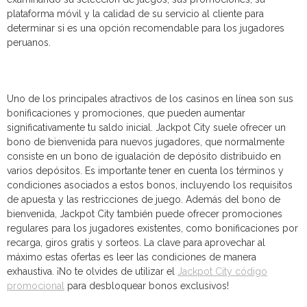
plataforma móvil y la calidad de su servicio al cliente para
determinar si es una opción recomendable para los jugadores
peruanos.
BONOS Y PROMOCIONES
Uno de los principales atractivos de los casinos en línea son sus
bonificaciones y promociones, que pueden aumentar
significativamente tu saldo inicial. Jackpot City suele ofrecer un
bono de bienvenida para nuevos jugadores, que normalmente
consiste en un bono de igualación de depósito distribuido en
varios depósitos. Es importante tener en cuenta los términos y
condiciones asociados a estos bonos, incluyendo los requisitos
de apuesta y las restricciones de juego. Además del bono de
bienvenida, Jackpot City también puede ofrecer promociones
regulares para los jugadores existentes, como bonificaciones por
recarga, giros gratis y sorteos. La clave para aprovechar al
máximo estas ofertas es leer las condiciones de manera
exhaustiva. ¡No te olvides de utilizar el
Jackpot City código
promocional
para desbloquear bonos exclusivos!