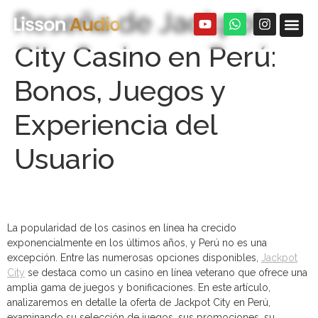
Reseña de Jackpot
City Casino en Perú:
Bonos, Juegos y
Experiencia del
Usuario
INTRODUCCIÓN
La popularidad de los casinos en línea ha crecido
exponencialmente en los últimos años, y Perú no es una
excepción. Entre las numerosas opciones disponibles,
Jackpot
City
se destaca como un casino en línea veterano que ofrece una
amplia gama de juegos y bonificaciones. En este artículo,
analizaremos en detalle la oferta de Jackpot City en Perú,
examinando su selección de juegos, sus promociones, su