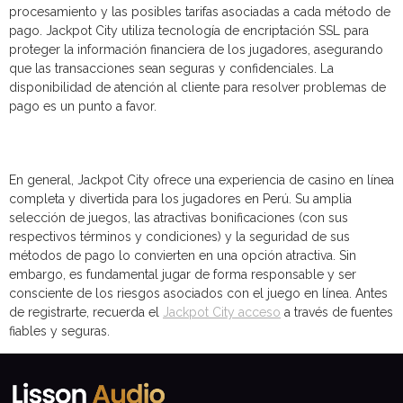
procesamiento y las posibles tarifas asociadas a cada método de
pago. Jackpot City utiliza tecnología de encriptación SSL para
proteger la información financiera de los jugadores, asegurando
que las transacciones sean seguras y confidenciales. La
disponibilidad de atención al cliente para resolver problemas de
pago es un punto a favor.
VEREDICTO
En general, Jackpot City ofrece una experiencia de casino en línea
completa y divertida para los jugadores en Perú. Su amplia
selección de juegos, las atractivas bonificaciones (con sus
respectivos términos y condiciones) y la seguridad de sus
métodos de pago lo convierten en una opción atractiva. Sin
embargo, es fundamental jugar de forma responsable y ser
consciente de los riesgos asociados con el juego en línea. Antes
de registrarte, recuerda el
Jackpot City acceso
a través de fuentes
fiables y seguras.