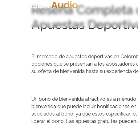
Produkte
Vorteil
Reseña Completa d
Apuestas Deportiv
INTRODUCCIÓN
El mercado de apuestas deportivas en Colombia
opciones que se presentan a los apostadores c
su oferta de bienvenida hasta su experiencia de
BONO DE BIENVENIDA 
Un bono de bienvenida atractivo es a menudo 
bienvenida que puede incluir bonificaciones en 
asociados al bono, ya que estos especifican el 
liberar el bono. Las apuestas gratuitas pueden
MERCADOS DEPORTIVO