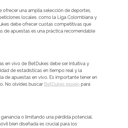
ofrecer una amplia selección de deportes,
peticiones locales, como la Liga Colombiana y
tDukes debe ofrecer cuotas competitivas que
sas de apuestas es una práctica recomendable
s en vivo de BetDukes debe ser intuitiva y
lidad de estadísticas en tiempo real y la
ia de apuestas en vivo. Es importante tener en
go. No olvides buscar
BetDukes espejo
para
 ganancia o limitando una pérdida potencial.
il bien diseñada es crucial para los