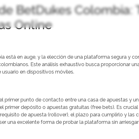
e
Über mich
e BetDukes Colombia: T
as Online
 está en auge, y la elección de una plataforma segura y co
olombianos. Este análisis exhaustivo busca proporcionar una
 usuario en dispositivos móviles.
Y FREE BETS
el primer punto de contacto entre una casa de apuestas y u
el primer depósito o apuestas gratuitas (free bets). Es cruci
requisito de apuesta (rollover), el plazo para cumplirlo y la
 ser una excelente forma de probar la plataforma sin arriesga
S Y CUOTAS OFRECIDAS