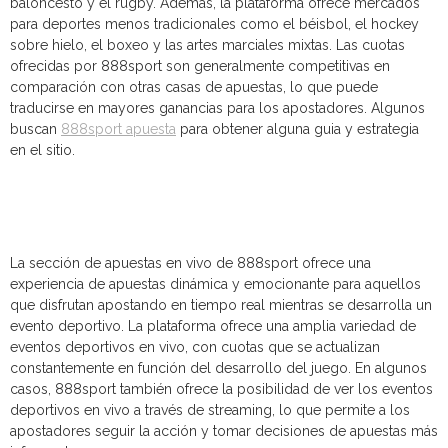
baloncesto y el rugby. Además, la plataforma ofrece mercados
para deportes menos tradicionales como el béisbol, el hockey
sobre hielo, el boxeo y las artes marciales mixtas. Las cuotas
ofrecidas por 888sport son generalmente competitivas en
comparación con otras casas de apuestas, lo que puede
traducirse en mayores ganancias para los apostadores. Algunos
buscan
888sport apuesta
para obtener alguna guia y estrategia
en el sitio.
APUESTAS EN VIVO Y
STREAMING DE EVENTOS
La sección de apuestas en vivo de 888sport ofrece una
experiencia de apuestas dinámica y emocionante para aquellos
que disfrutan apostando en tiempo real mientras se desarrolla un
evento deportivo. La plataforma ofrece una amplia variedad de
eventos deportivos en vivo, con cuotas que se actualizan
constantemente en función del desarrollo del juego. En algunos
casos, 888sport también ofrece la posibilidad de ver los eventos
deportivos en vivo a través de streaming, lo que permite a los
apostadores seguir la acción y tomar decisiones de apuestas más