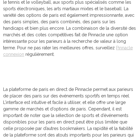
le tennis et le volleyball, aux sports plus spécialisés comme les
sports électroniques, les arts martiaux mixtes et le baseball. La
variété des options de paris est également impressionnante, avec
des paris simples, des paris combinés, des paris sur les
handicaps et bien plus encore. La combinaison de la diversité des
marchés et des cotes compétitives fait de Pinnacle une option
intéressante pour les parieurs à la recherche de valeur à long
terme. Pour ne pas rater les meilleures offres, surveillez
Pinnacle
connexion
régulièrement.
PARIS EN DIRECT ET
EXPÉRIENCE IN-PLAY
La plateforme de paris en direct de Pinnacle permet aux parieurs
de placer des paris sur des événements sportifs en temps réel.
L’interface est intuitive et facile à utiliser, et elle offre une large
gamme de marchés et d’options de paris. Cependant, il est
important de noter que la sélection de sports et d’événements
disponibles pour les paris en direct peut être plus limitée que
celle proposée par d’autres bookmakers. La rapidité et la fiabilité
de la plateforme sont des atouts importants pour les parieurs qui