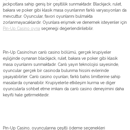
jackpotlara sahip geniş bir çeşitlilik sunmaktadır. Blackjack, rulet,
bakara ve poker gibi klasik masa oyunlarının farklı varyasyonları da
mevcuttur. Oyuncular, favori oyunlarını bulmakta
zorlanmayacaklardır. Oyunlara erişmek ve denemek isteyenler için
Pin-Up Casino oyna
seçeneği değerlendirilebilir.
CANLI CASINO ORTAMI
Pin-Up Casino’nun canlı casino bölümü, gerçek krupiyeler
eşliğinde oynanan blackjack, rulet, bakara ve poker gibi klasik
masa oyunlarını sunmaktadır. Canlı yayın teknolojisi sayesinde,
oyuncular gerçek bir casinoda bulunma hissini evlerinde
yaşayabilirler. Canlı casino oyunları, farklı bahis limitlerine sahip
masalarda oynanabilir. Krupiyelerle etkileşim kurma ve diğer
oyuncularla sohbet etme imkanı da canlı casino deneyimini daha
keyifli hale getirmektedir.
ÖDEME SEÇENEKLERI VE
GÜVENLIK
Pin-Up Casino, oyuncularına çeşitli ödeme seçenekleri