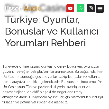
Pin-Up Casino
Türkiye: Oyunlar,
Bonuslar ve Kullanıcı
Yorumları Rehberi
GIRIŞ
Türkiye’de online casino dünyası giderek büyürken, oyuncular
güvenilir ve eğlenceli platformlar aramaktadır. Bu bağlamda,
Pin-
Up Casino
, sunduğu çeşitli oyunlar, cazip bonuslar ve kullanıcı
dostu arayüzü ile dikkat çekmektedir. Bu kapsamlı inceleme, Pin-
Up Casino’nun Türkiye pazarındaki yerini, avantajlarını ve
dezavantajlarını objektif bir şekilde değerlendirmeyi
amaçlamaktadır. Türkiye’deki oyuncular için platformun sunduğu
fırsatları ve potansiyel riskleri ele alacağız.