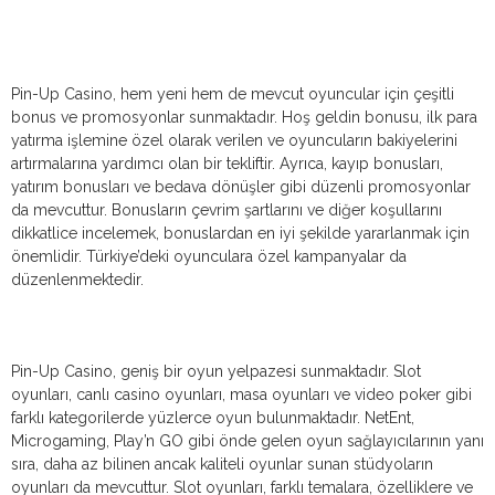
BONUS VE PROMOSYON
TEKLIFLERI
Pin-Up Casino, hem yeni hem de mevcut oyuncular için çeşitli
bonus ve promosyonlar sunmaktadır. Hoş geldin bonusu, ilk para
yatırma işlemine özel olarak verilen ve oyuncuların bakiyelerini
artırmalarına yardımcı olan bir tekliftir. Ayrıca, kayıp bonusları,
yatırım bonusları ve bedava dönüşler gibi düzenli promosyonlar
da mevcuttur. Bonusların çevrim şartlarını ve diğer koşullarını
dikkatlice incelemek, bonuslardan en iyi şekilde yararlanmak için
önemlidir. Türkiye’deki oyunculara özel kampanyalar da
düzenlenmektedir.
OYUN ÇEŞITLILIĞI VE KALITESI
Pin-Up Casino, geniş bir oyun yelpazesi sunmaktadır. Slot
oyunları, canlı casino oyunları, masa oyunları ve video poker gibi
farklı kategorilerde yüzlerce oyun bulunmaktadır. NetEnt,
Microgaming, Play’n GO gibi önde gelen oyun sağlayıcılarının yanı
sıra, daha az bilinen ancak kaliteli oyunlar sunan stüdyoların
oyunları da mevcuttur. Slot oyunları, farklı temalara, özelliklere ve