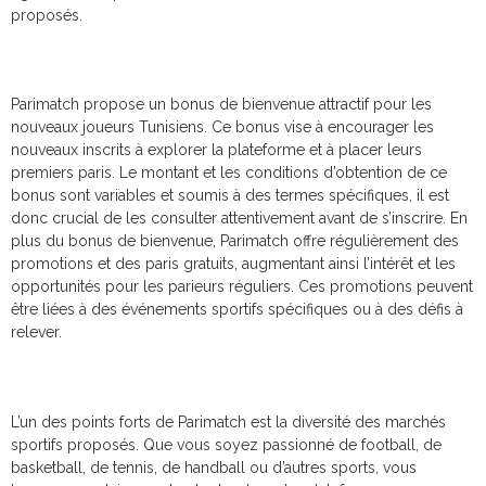
proposés.
WELCOME BONUS & FREE BETS
Parimatch propose un bonus de bienvenue attractif pour les
nouveaux joueurs Tunisiens. Ce bonus vise à encourager les
nouveaux inscrits à explorer la plateforme et à placer leurs
premiers paris. Le montant et les conditions d’obtention de ce
bonus sont variables et soumis à des termes spécifiques, il est
donc crucial de les consulter attentivement avant de s’inscrire. En
plus du bonus de bienvenue, Parimatch offre régulièrement des
promotions et des paris gratuits, augmentant ainsi l’intérêt et les
opportunités pour les parieurs réguliers. Ces promotions peuvent
être liées à des événements sportifs spécifiques ou à des défis à
relever.
SPORTS MARKETS & ODDS
L’un des points forts de Parimatch est la diversité des marchés
sportifs proposés. Que vous soyez passionné de football, de
basketball, de tennis, de handball ou d’autres sports, vous