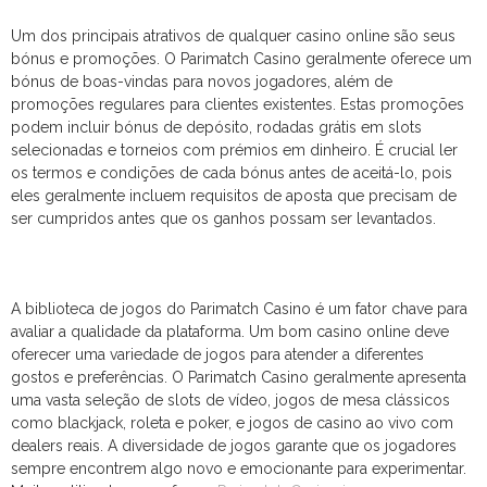
Um dos principais atrativos de qualquer casino online são seus
bónus e promoções. O Parimatch Casino geralmente oferece um
bónus de boas-vindas para novos jogadores, além de
promoções regulares para clientes existentes. Estas promoções
podem incluir bónus de depósito, rodadas grátis em slots
selecionadas e torneios com prémios em dinheiro. É crucial ler
os termos e condições de cada bónus antes de aceitá-lo, pois
eles geralmente incluem requisitos de aposta que precisam de
ser cumpridos antes que os ganhos possam ser levantados.
SLOTS E GAME LIBRARY
A biblioteca de jogos do Parimatch Casino é um fator chave para
avaliar a qualidade da plataforma. Um bom casino online deve
oferecer uma variedade de jogos para atender a diferentes
gostos e preferências. O Parimatch Casino geralmente apresenta
uma vasta seleção de slots de vídeo, jogos de mesa clássicos
como blackjack, roleta e poker, e jogos de casino ao vivo com
dealers reais. A diversidade de jogos garante que os jogadores
sempre encontrem algo novo e emocionante para experimentar.