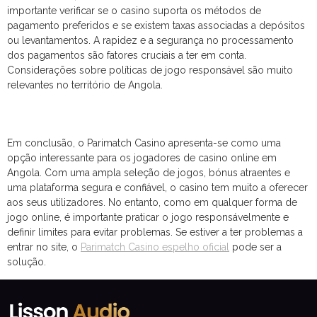
importante verificar se o casino suporta os métodos de
pagamento preferidos e se existem taxas associadas a depósitos
ou levantamentos. A rapidez e a segurança no processamento
dos pagamentos são fatores cruciais a ter em conta.
Considerações sobre políticas de jogo responsável são muito
relevantes no território de Angola.
VEREDITO
Em conclusão, o Parimatch Casino apresenta-se como uma
opção interessante para os jogadores de casino online em
Angola. Com uma ampla seleção de jogos, bónus atraentes e
uma plataforma segura e confiável, o casino tem muito a oferecer
aos seus utilizadores. No entanto, como em qualquer forma de
jogo online, é importante praticar o jogo responsávelmente e
definir limites para evitar problemas. Se estiver a ter problemas a
entrar no site, o
Parimatch Casino espelho oficial
pode ser a
solução.