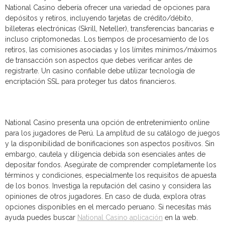
National Casino debería ofrecer una variedad de opciones para
depósitos y retiros, incluyendo tarjetas de crédito/débito,
billeteras electrónicas (Skrill, Neteller), transferencias bancarias e
incluso criptomonedas. Los tiempos de procesamiento de los
retiros, las comisiones asociadas y los límites mínimos/máximos
de transacción son aspectos que debes verificar antes de
registrarte. Un casino confiable debe utilizar tecnología de
encriptación SSL para proteger tus datos financieros.
VERDICT
National Casino presenta una opción de entretenimiento online
para los jugadores de Perú. La amplitud de su catálogo de juegos
y la disponibilidad de bonificaciones son aspectos positivos. Sin
embargo, cautela y diligencia debida son esenciales antes de
depositar fondos. Asegúrate de comprender completamente los
términos y condiciones, especialmente los requisitos de apuesta
de los bonos. Investiga la reputación del casino y considera las
opiniones de otros jugadores. En caso de duda, explora otras
opciones disponibles en el mercado peruano. Si necesitas más
ayuda puedes buscar
National Casino aplicación
en la web.