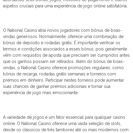
aspetos cruciais para uma experiência de jogo online satisfatória.
BÔNUS E PROMOÇÕES
O National Casino atrai novos jogadores com bônus de boas-
vindas generosos. Normalmente, oferece uma combinação de
bônus de depósito e rodadas grátis. É importante verificar os
termos e condições associados a esses bônus, pois geralmente
vêm com requisitos de aposta que precisam ser cumpridos antes
que os ganhos possam ser retirados. Além do bônus de boas-
vindas, o National Casino oferece promoções regulares, como
bônus de recarga, rodadas grátis semanais e torneios com
prémios em dinheiro. Participar nestes torneios pode aumentar
suas chances de ganhar prémios adicionais e tornar sua
experiência de jogo mais emocionante.
SLOTS E BIBLIOTECA DE JOGOS
A variedade de jogos é um fator essencial para qualquer casino
online. O National Casino oferece uma vasta seleção de slots,
desde os clássicos de três tambores até os mais modernos com