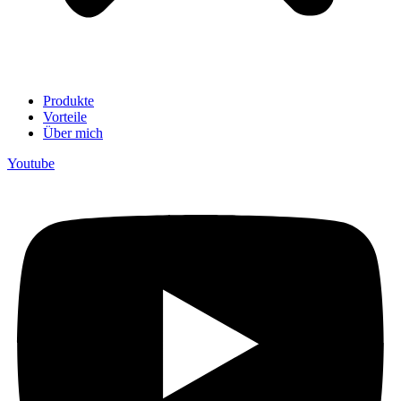
Produkte
Vorteile
Über mich
Youtube