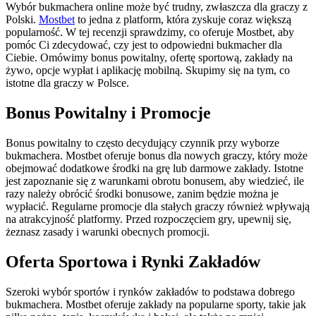
Wybór bukmachera online może być trudny, zwłaszcza dla graczy z
Polski.
Mostbet
to jedna z platform, która zyskuje coraz większą
popularność. W tej recenzji sprawdzimy, co oferuje Mostbet, aby
pomóc Ci zdecydować, czy jest to odpowiedni bukmacher dla
Ciebie. Omówimy bonus powitalny, ofertę sportową, zakłady na
żywo, opcje wypłat i aplikację mobilną. Skupimy się na tym, co
istotne dla graczy w Polsce.
Bonus Powitalny i Promocje
Bonus powitalny to często decydujący czynnik przy wyborze
bukmachera. Mostbet oferuje bonus dla nowych graczy, który może
obejmować dodatkowe środki na grę lub darmowe zakłady. Istotne
jest zapoznanie się z warunkami obrotu bonusem, aby wiedzieć, ile
razy należy obrócić środki bonusowe, zanim będzie można je
wypłacić. Regularne promocje dla stałych graczy również wpływają
na atrakcyjność platformy. Przed rozpoczęciem gry, upewnij się,
żeznasz zasady i warunki obecnych promocji.
Oferta Sportowa i Rynki Zakładów
Szeroki wybór sportów i rynków zakładów to podstawa dobrego
bukmachera. Mostbet oferuje zakłady na popularne sporty, takie jak