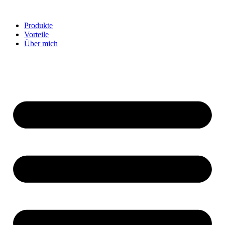
Skip
to
Produkte
content
Vorteile
Über mich