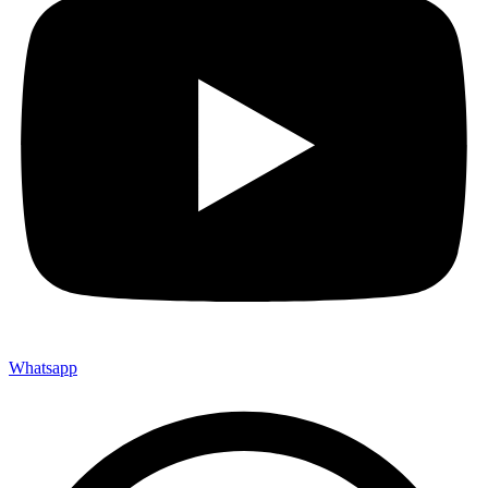
Whatsapp