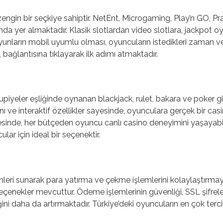
ngin bir seçkiye sahiptir. NetEnt, Microgaming, Play’n GO, P
rmda yer almaktadır. Klasik slotlardan video slotlara, jackpot o
yunların mobil uyumlu olması, oyuncuların istedikleri zaman 
l
bağlantısına tıklayarak ilk adımı atmaktadır.
A OYUNLARI
yeler eşliğinde oynanan blackjack, rulet, bakara ve poker gibi
nı ve interaktif özellikler sayesinde, oyunculara gerçek bir c
ayesinde, her bütçeden oyuncu canlı casino deneyimini yaşayabil
lar için ideal bir seçenektir.
E GÜVENLIK
eri sunarak para yatırma ve çekme işlemlerini kolaylaştırmayı 
 seçenekler mevcuttur. Ödeme işlemlerinin güvenliği, SSL şifrele
liğini daha da artırmaktadır. Türkiye’deki oyuncuların en çok t