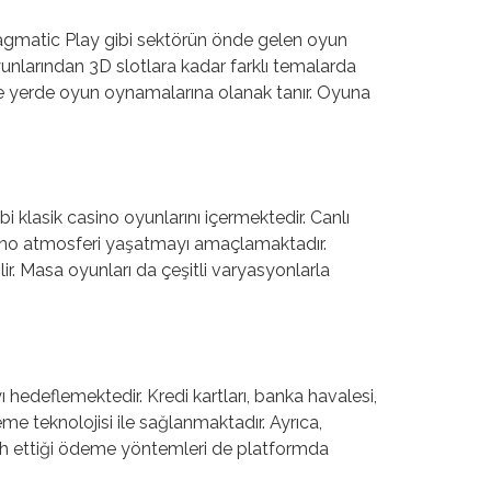
ragmatic Play gibi sektörün önde gelen oyun
yunlarından 3D slotlara kadar farklı temalarda
ve yerde oyun oynamalarına olanak tanır. Oyuna
 klasik casino oyunlarını içermektedir. Canlı
asino atmosferi yaşatmayı amaçlamaktadır.
ir. Masa oyunları da çeşitli varyasyonlarla
hedeflemektedir. Kredi kartları, banka havalesi,
me teknolojisi ile sağlanmaktadır. Ayrıca,
ercih ettiği ödeme yöntemleri de platformda