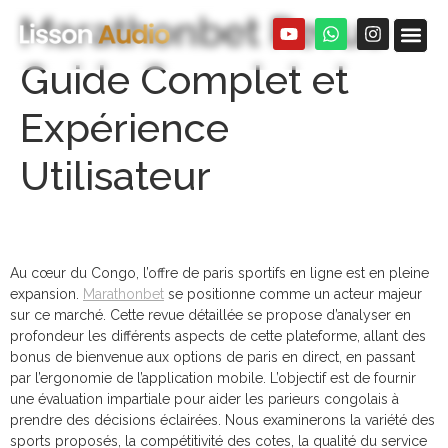
Marathonbet Revue :
Guide Complet et
Expérience
Utilisateur
INTRODUCTION
Au cœur du Congo, l’offre de paris sportifs en ligne est en pleine
expansion.
Marathonbet
se positionne comme un acteur majeur
sur ce marché. Cette revue détaillée se propose d’analyser en
profondeur les différents aspects de cette plateforme, allant des
bonus de bienvenue aux options de paris en direct, en passant
par l’ergonomie de l’application mobile. L’objectif est de fournir
une évaluation impartiale pour aider les parieurs congolais à
prendre des décisions éclairées. Nous examinerons la variété des
sports proposés, la compétitivité des cotes, la qualité du service