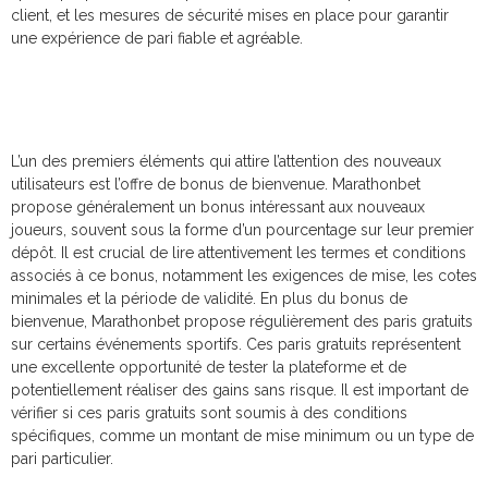
client, et les mesures de sécurité mises en place pour garantir
une expérience de pari fiable et agréable.
BONUS DE BIENVENUE ET
PARIS GRATUITS
L’un des premiers éléments qui attire l’attention des nouveaux
utilisateurs est l’offre de bonus de bienvenue. Marathonbet
propose généralement un bonus intéressant aux nouveaux
joueurs, souvent sous la forme d’un pourcentage sur leur premier
dépôt. Il est crucial de lire attentivement les termes et conditions
associés à ce bonus, notamment les exigences de mise, les cotes
minimales et la période de validité. En plus du bonus de
bienvenue, Marathonbet propose régulièrement des paris gratuits
sur certains événements sportifs. Ces paris gratuits représentent
une excellente opportunité de tester la plateforme et de
potentiellement réaliser des gains sans risque. Il est important de
vérifier si ces paris gratuits sont soumis à des conditions
spécifiques, comme un montant de mise minimum ou un type de
pari particulier.