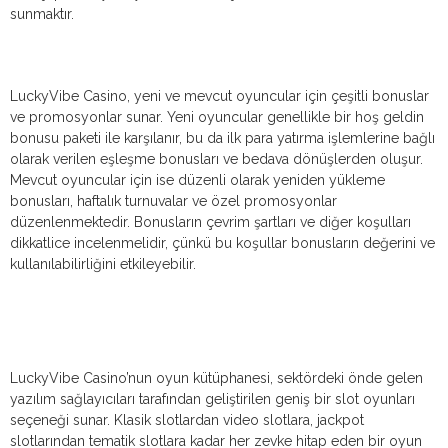
sunmaktır.
BONUSLAR VE PROMOSYONLAR
LuckyVibe Casino, yeni ve mevcut oyuncular için çeşitli bonuslar
ve promosyonlar sunar. Yeni oyuncular genellikle bir hoş geldin
bonusu paketi ile karşılanır, bu da ilk para yatırma işlemlerine bağlı
olarak verilen eşleşme bonusları ve bedava dönüşlerden oluşur.
Mevcut oyuncular için ise düzenli olarak yeniden yükleme
bonusları, haftalık turnuvalar ve özel promosyonlar
düzenlenmektedir. Bonusların çevrim şartları ve diğer koşulları
dikkatlice incelenmelidir, çünkü bu koşullar bonusların değerini ve
kullanılabilirliğini etkileyebilir.
SLOTLAR VE OYUN
KÜTÜPHANESI
LuckyVibe Casino’nun oyun kütüphanesi, sektördeki önde gelen
yazılım sağlayıcıları tarafından geliştirilen geniş bir slot oyunları
seçeneği sunar. Klasik slotlardan video slotlara, jackpot
slotlarından tematik slotlara kadar her zevke hitap eden bir oyun