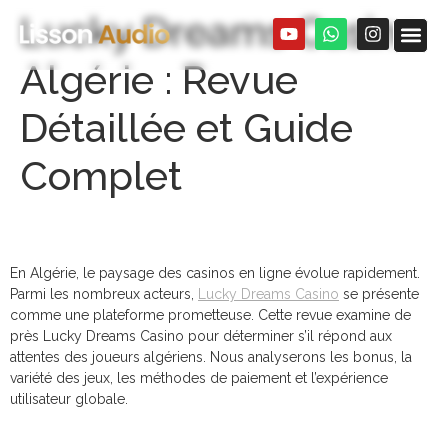
Lucky Dreams Casino
Algérie : Revue
Détaillée et Guide
Complet
INTRODUCTION
En Algérie, le paysage des casinos en ligne évolue rapidement.
Parmi les nombreux acteurs,
Lucky Dreams Casino
se présente
comme une plateforme prometteuse. Cette revue examine de
près Lucky Dreams Casino pour déterminer s’il répond aux
attentes des joueurs algériens. Nous analyserons les bonus, la
variété des jeux, les méthodes de paiement et l’expérience
utilisateur globale.
BONUS & PROMOTIONS