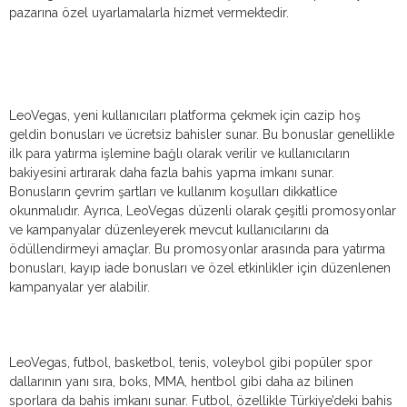
pazarına özel uyarlamalarla hizmet vermektedir.
HOŞ GELDIN BONUSU VE
ÜCRETSIZ BAHISLER
LeoVegas, yeni kullanıcıları platforma çekmek için cazip hoş
geldin bonusları ve ücretsiz bahisler sunar. Bu bonuslar genellikle
ilk para yatırma işlemine bağlı olarak verilir ve kullanıcıların
bakiyesini artırarak daha fazla bahis yapma imkanı sunar.
Bonusların çevrim şartları ve kullanım koşulları dikkatlice
okunmalıdır. Ayrıca, LeoVegas düzenli olarak çeşitli promosyonlar
ve kampanyalar düzenleyerek mevcut kullanıcılarını da
ödüllendirmeyi amaçlar. Bu promosyonlar arasında para yatırma
bonusları, kayıp iade bonusları ve özel etkinlikler için düzenlenen
kampanyalar yer alabilir.
SPOR DALLARI VE ORANLAR
LeoVegas, futbol, basketbol, tenis, voleybol gibi popüler spor
dallarının yanı sıra, boks, MMA, hentbol gibi daha az bilinen
sporlara da bahis imkanı sunar. Futbol, özellikle Türkiye’deki bahis