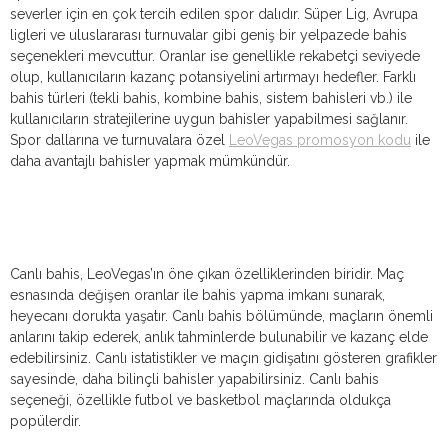
severler için en çok tercih edilen spor dalıdır. Süper Lig, Avrupa
ligleri ve uluslararası turnuvalar gibi geniş bir yelpazede bahis
seçenekleri mevcuttur. Oranlar ise genellikle rekabetçi seviyede
olup, kullanıcıların kazanç potansiyelini artırmayı hedefler. Farklı
bahis türleri (tekli bahis, kombine bahis, sistem bahisleri vb.) ile
kullanıcıların stratejilerine uygun bahisler yapabilmesi sağlanır.
Spor dallarına ve turnuvalara özel
LeoVegas promosyon kodu
ile
daha avantajlı bahisler yapmak mümkündür.
CANLI BAHIS VE MAÇ
ESNASINDA BAHIS
Canlı bahis, LeoVegas’ın öne çıkan özelliklerinden biridir. Maç
esnasında değişen oranlar ile bahis yapma imkanı sunarak,
heyecanı dorukta yaşatır. Canlı bahis bölümünde, maçların önemli
anlarını takip ederek, anlık tahminlerde bulunabilir ve kazanç elde
edebilirsiniz. Canlı istatistikler ve maçın gidişatını gösteren grafikler
sayesinde, daha bilinçli bahisler yapabilirsiniz. Canlı bahis
seçeneği, özellikle futbol ve basketbol maçlarında oldukça
popülerdir.