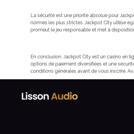
SÉCURITÉ ET FIABILIT
La sécurité est une priorité absolue pour Jackpo
normes les plus strictes. Jackpot City utilise 
promeut le jeu responsable et met à disposition 
VERDICT : UN CASINO
En conclusion, Jackpot City est un casino en lig
options de paiement diversifiées et une sécurit
conditions générales avant de vous inscrire. A