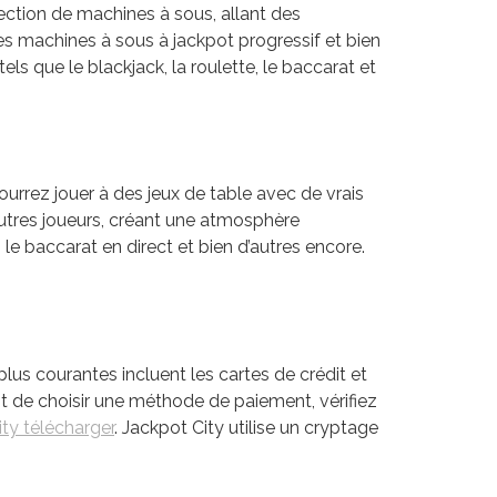
ection de machines à sous, allant des
s machines à sous à jackpot progressif et bien
s que le blackjack, la roulette, le baccarat et
ourrez jouer à des jeux de table avec de vrais
 autres joueurs, créant une atmosphère
 le baccarat en direct et bien d’autres encore.
ÉES
lus courantes incluent les cartes de crédit et
ant de choisir une méthode de paiement, vérifiez
ty télécharger
. Jackpot City utilise un cryptage