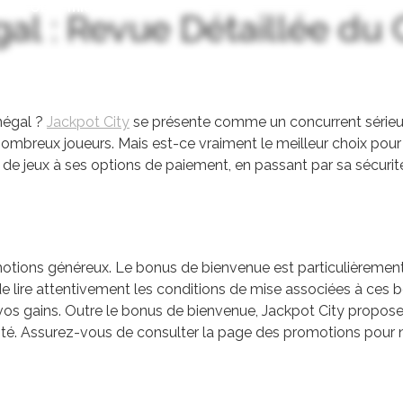
e
Über mich
al : Revue Détaillée du 
énégal ?
Jackpot City
se présente comme un concurrent sérieu
de nombreux joueurs. Mais est-ce vraiment le meilleur choix po
 de jeux à ses options de paiement, en passant par sa sécurité
NS ALLÉCHANTES
tions généreux. Le bonus de bienvenue est particulièrement a
 de lire attentivement les conditions de mise associées à ces
 vos gains. Outre le bonus de bienvenue, Jackpot City propos
ité. Assurez-vous de consulter la page des promotions pour 
ACHINES À SOUS ET DE JEUX