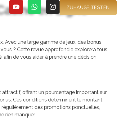
Casino en Ligne
ZUHAUSE TESTEN
x. Avec une large gamme de jeux, des bonus
ur vous ? Cette revue approfondie explorera tous
, afin de vous aider à prendre une décision
ttractif, offrant un pourcentage important sur
 bonus. Ces conditions déterminent le montant
e régulièrement des promotions ponctuelles,
ne rien manquer.