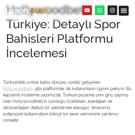
Hollywoodbets
Türkiye: Detaylı Spor
Bahisleri Platformu
İncelemesi
GIRIŞ
Türkiye’deki online bahis dünyası sürekli gelişirken,
Hollywoodbets
gibi platformlar da kullanıcıların ilgisini çekiyor. Bu
kapsamlı inceleme yazımızda, Türkiye pazarına yeni giriş yapmış
olan Hollywoodbets’in sunduğu özellikleri, avantajları ve
dezavantajları detaylı bir şekilde ele alacağız. Amacımız,
potansiyel kullanıcıların bilinçli bir karar vermesine yardımcı
olmaktır.
HOŞ GELDIN BONUSLARI VE