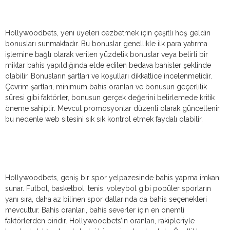
PROMOSYONLAR
Hollywoodbets, yeni üyeleri cezbetmek için çeşitli hoş geldin
bonusları sunmaktadır. Bu bonuslar genellikle ilk para yatırma
işlemine bağlı olarak verilen yüzdelik bonuslar veya belirli bir
miktar bahis yapıldığında elde edilen bedava bahisler şeklinde
olabilir. Bonusların şartları ve koşulları dikkatlice incelenmelidir.
Çevrim şartları, minimum bahis oranları ve bonusun geçerlilik
süresi gibi faktörler, bonusun gerçek değerini belirlemede kritik
öneme sahiptir. Mevcut promosyonlar düzenli olarak güncellenir,
bu nedenle web sitesini sık sık kontrol etmek faydalı olabilir.
SPOR BAHISLERI SEÇENEKLERI
VE ORANLAR
Hollywoodbets, geniş bir spor yelpazesinde bahis yapma imkanı
sunar. Futbol, basketbol, tenis, voleybol gibi popüler sporların
yanı sıra, daha az bilinen spor dallarında da bahis seçenekleri
mevcuttur. Bahis oranları, bahis severler için en önemli
faktörlerden biridir. Hollywoodbets’in oranları, rakipleriyle