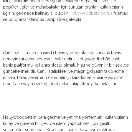
karşılaştırıldığında rekabetçi bir seviyede olmalıdır. Özellikle
popüler ligler ve müsabakalar için sunulan oranlar, kullanıcıların
ilgisini çekmede belirleyici olabilir.
Hollywoodbets bonus
fırsatları
ile bu oranlar daha da cazip hale gelebilir.
CANLI BAHIS VE MAÇ İÇI BAHIS
İMKANLARI
Canlı bahis, maç esnasında bahis yapma olanağı sunarak bahis
deneyimini daha heyecanlı hale getirir. Hollywoodbets’in canlı
bahis platformu, kullanıcı dostu olmalı, hızlı ve güvenilir bir şekilde
güncellenmelidir. Canlı istatistikler ve maçın gidişatını takip etme
imkanı, bahis severlerin daha bilinçli kararlar vermesine yardımcı
olur. Canlı yayın özelliği de maçları takip etmeyi kolaylaştırır.
PARA ÇEKME VE YATIRMA
YÖNTEMLERI
Hollywoodbets’in para çekme ve yatırma yöntemleri, kullanıcıların
kolay ve güvenli bir şekilde işlem yapabilmesi için çeşitli
seçenekler sunmalıdır. Kredi kartı, banka havalesi, elektronik