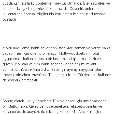
cüzdanlar gibi farklı yöntemler mevcut olmalıdır. İşlem süreleri ve
limitleri de açık bir şekilde belirtilmelidir. Güvenlik önlemleri,
kullanıcıların finansal bilgilerinin korunması için en üst düzeyde
olmalıdır.
MOBIL UYGULAMA VE
KULLANILABILIRLIK
Mobil uygulama, bahis severlerin istedikleri zaman ve yerde bahis
yapabilmesi için önemli bir araçtır. Hollywoodbets’in mobil
uygulaması, kullanıcı dostu bir tasarıma sahip olmalı, hızlı ve
güvenilir olmalı ve tüm bahis seçeneklerine erişim imkanı
sunmalıdır. iOS ve Android cihazlar için ayrı ayrı uygulamalar
mevcut olmalıdır. Arayüzün Türkçeleştirilmesi Türkiye’deki kullanıcı
deneyimini artıracaktır.
SONUÇ
Sonuç olarak, Hollywoodbets Türkiye pazarı için umut vadeden
bir platformdur. Geniş bahis seçenekleri, rekabetçi oranlar ve
kullanıcı dostu arayüzü ile dikkat çekmektedir. Ancak, müşteri