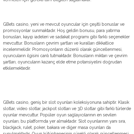
BONUSLAR VE PROMOSYONLAR
GBets casino, yeni ve mevcut oyuncular için çeşitli bonuslar ve
promosyonlar sunmaktadır. Hoş geldin bonusu, para yatırma
bonusları, kayıp iadeleri ve sadakat programı gibi farklı seçenekler
mevcuttur. Bonusların çevrim şartları ve kuralları dikkatlice
incelenmelidir. Promosyonların düzenli olarak güncellenmesi,
oyuncuların ilgisini canlı tutmaktadır. Bonusların miktarı ve çevrim
şartları, oyuncuların kazanç elde etme potansiyelini doğrudan
etkilemektedir.
SLOTLAR VE OYUN
KÜTÜPHANESI
GBets casino, geniş bir slot oyunları koleksiyonuna sahiptir. Klasik
slotlar, video slotlar, jackpot slotları ve 3D slotlar gibi farklı türlerde
oyunlar mevcuttur. Popüler oyun sağlayıcılarının en sevilen
oyunları, bu platformda yer almaktadır. Slot oyunlarının yanı sıra,
blackjack, rulet, poker, bakara ve diğer masa oyunları da
sunulmaktadır. Oyun kütüphanesinin sürekli olarak güncellenmesi,