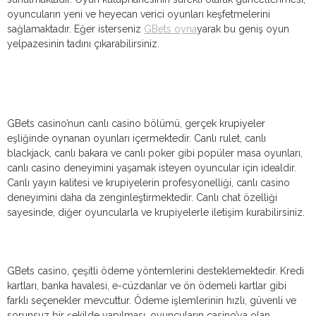
oyuncuların yeni ve heyecan verici oyunları keşfetmelerini
sağlamaktadır. Eğer isterseniz
GBets oyna
yarak bu geniş oyun
yelpazesinin tadını çıkarabilirsiniz.
CANLI CASINO VE MASA
OYUNLARI
GBets casino’nun canlı casino bölümü, gerçek krupiyeler
eşliğinde oynanan oyunları içermektedir. Canlı rulet, canlı
blackjack, canlı bakara ve canlı poker gibi popüler masa oyunları,
canlı casino deneyimini yaşamak isteyen oyuncular için idealdir.
Canlı yayın kalitesi ve krupiyelerin profesyonelliği, canlı casino
deneyimini daha da zenginleştirmektedir. Canlı chat özelliği
sayesinde, diğer oyuncularla ve krupiyelerle iletişim kurabilirsiniz.
ÖDEME YÖNTEMLERI
GBets casino, çeşitli ödeme yöntemlerini desteklemektedir. Kredi
kartları, banka havalesi, e-cüzdanlar ve ön ödemeli kartlar gibi
farklı seçenekler mevcuttur. Ödeme işlemlerinin hızlı, güvenli ve
sorunsuz bir şekilde yapılması, oyuncuların casino’ya olan