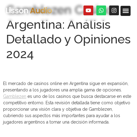
Gamblezen Casino
Argentina: Análisis
Detallado y Opiniones
2024
INTRODUCCIÓN
El mercado de casinos online en Argentina sigue en expansión,
presentando a los jugadores una amplia gama de opciones.
Gamblezen
es uno de los casinos que busca destacarse en este
competitivo entorno. Esta revisión detallada tiene como objetivo
proporcionar una visión clara y objetiva de Gamblezen,
cubriendo sus aspectos más importantes para ayudar a los
jugadores argentinos a tomar una decisión informada.
BONOS Y PROMOCIONES