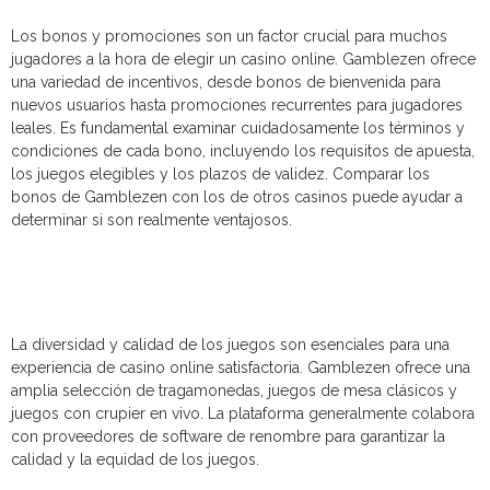
Los bonos y promociones son un factor crucial para muchos
jugadores a la hora de elegir un casino online. Gamblezen ofrece
una variedad de incentivos, desde bonos de bienvenida para
nuevos usuarios hasta promociones recurrentes para jugadores
leales. Es fundamental examinar cuidadosamente los términos y
condiciones de cada bono, incluyendo los requisitos de apuesta,
los juegos elegibles y los plazos de validez. Comparar los
bonos de Gamblezen con los de otros casinos puede ayudar a
determinar si son realmente ventajosos.
SELECCIÓN DE JUEGOS Y
TRAGAMONEDAS
La diversidad y calidad de los juegos son esenciales para una
experiencia de casino online satisfactoria. Gamblezen ofrece una
amplia selección de tragamonedas, juegos de mesa clásicos y
juegos con crupier en vivo. La plataforma generalmente colabora
con proveedores de software de renombre para garantizar la
calidad y la equidad de los juegos.