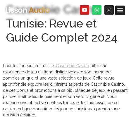
Casombie Casino
Tunisie: Revue et
Guide Complet 2024
INTRODUCTION
Pour les joueurs en Tunisie,
Casombie Casino
offre une
expérience de jeu en ligne distinctive avec son thème de
zombies unique et une vaste sélection de jeux. Cette revue
approfondie explore les différents aspects de Casombie Casino,
de ses bonus et promotions à sa bibliothèque de jeux, en passant
par ses méthodes de paiement et son verdict général. Nous
examinerons objectivement les forces et les faiblesses de ce
casino en ligne pour aider les joueurs tunisiens à prendre une
décision éclairée.
BONUS & PROMOTIONS