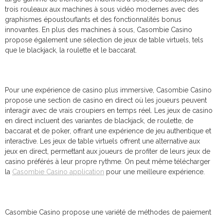
trois rouleaux aux machines à sous vidéo modernes avec des
graphismes époustouflants et des fonctionnalités bonus
innovantes. En plus des machines à sous, Casombie Casino
propose également une sélection de jeux de table virtuels, tels
que le blackjack, la roulette et le baccarat.
LIVE CASINO & TABLE GAMES
Pour une expérience de casino plus immersive, Casombie Casino
propose une section de casino en direct où les joueurs peuvent
interagir avec de vrais croupiers en temps réel. Les jeux de casino
en direct incluent des variantes de blackjack, de roulette, de
baccarat et de poker, offrant une expérience de jeu authentique et
interactive. Les jeux de table virtuels offrent une alternative aux
jeux en direct, permettant aux joueurs de profiter de leurs jeux de
casino préférés à leur propre rythme. On peut même télécharger
la
Casombie Casino application
pour une meilleure expérience.
PAYMENT METHODS
Casombie Casino propose une variété de méthodes de paiement