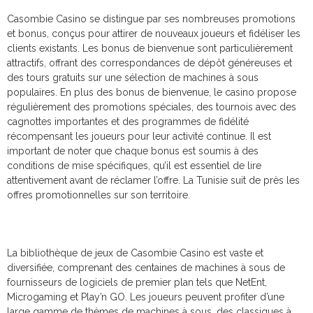
Casombie Casino se distingue par ses nombreuses promotions
et bonus, conçus pour attirer de nouveaux joueurs et fidéliser les
clients existants. Les bonus de bienvenue sont particulièrement
attractifs, offrant des correspondances de dépôt généreuses et
des tours gratuits sur une sélection de machines à sous
populaires. En plus des bonus de bienvenue, le casino propose
régulièrement des promotions spéciales, des tournois avec des
cagnottes importantes et des programmes de fidélité
récompensant les joueurs pour leur activité continue. Il est
important de noter que chaque bonus est soumis à des
conditions de mise spécifiques, qu’il est essentiel de lire
attentivement avant de réclamer l’offre. La Tunisie suit de près les
offres promotionnelles sur son territoire.
SLOTS & GAME LIBRARY
La bibliothèque de jeux de Casombie Casino est vaste et
diversifiée, comprenant des centaines de machines à sous de
fournisseurs de logiciels de premier plan tels que NetEnt,
Microgaming et Play’n GO. Les joueurs peuvent profiter d’une
large gamme de thèmes de machines à sous, des classiques à