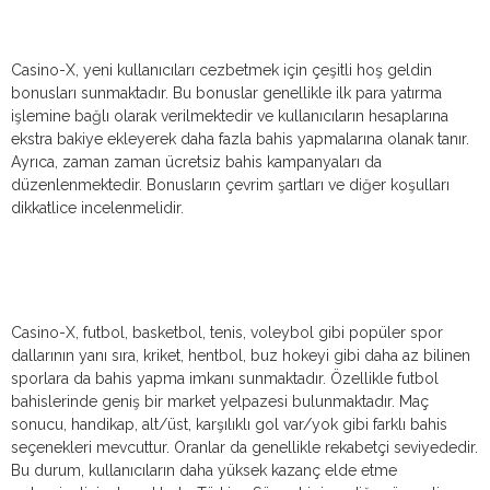
ÜCRETSIZ BAHISLER
Casino-X, yeni kullanıcıları cezbetmek için çeşitli hoş geldin
bonusları sunmaktadır. Bu bonuslar genellikle ilk para yatırma
işlemine bağlı olarak verilmektedir ve kullanıcıların hesaplarına
ekstra bakiye ekleyerek daha fazla bahis yapmalarına olanak tanır.
Ayrıca, zaman zaman ücretsiz bahis kampanyaları da
düzenlenmektedir. Bonusların çevrim şartları ve diğer koşulları
dikkatlice incelenmelidir.
SPOR MARKETLERI VE
ORANLAR
Casino-X, futbol, basketbol, tenis, voleybol gibi popüler spor
dallarının yanı sıra, kriket, hentbol, buz hokeyi gibi daha az bilinen
sporlara da bahis yapma imkanı sunmaktadır. Özellikle futbol
bahislerinde geniş bir market yelpazesi bulunmaktadır. Maç
sonucu, handikap, alt/üst, karşılıklı gol var/yok gibi farklı bahis
seçenekleri mevcuttur. Oranlar da genellikle rekabetçi seviyededir.
Bu durum, kullanıcıların daha yüksek kazanç elde etme