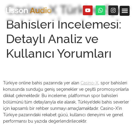
Casino-X Türkiye Spor
Bahisleri İncelemesi:
Detaylı Analiz ve
Kullanıcı Yorumları
GIRIŞ
Türkiye online bahis pazarında yer alan
Casino-X
, spor bahisleri
konusunda sunduğu geniş seçenekler ve çeşitli promosyonlarla
dikkat çekmektedir. Bu inceleme, platformun spor bahisleri
bölümünü tüm detaylarıyla ele alarak, Türkiye’deki bahis severler
için kapsamlı bir rehber sunmayı amaçlamaktadır. Casino-X’in
Türkiye pazarındaki rekabet gücü, kullanıcı deneyimi ve genel
performansı bu yazıda değerlendirilecektir.
HOŞ GELDIN BONUSU VE