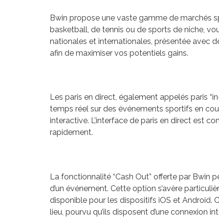
Bwin propose une vaste gamme de marchés sport
basketball, de tennis ou de sports de niche, v
nationales et internationales, présentée avec 
afin de maximiser vos potentiels gains.
LIVE BETTING & IN-PL
Les paris en direct, également appelés paris “i
temps réel sur des événements sportifs en cour
interactive. L’interface de paris en direct est c
rapidement.
CASH OUT & MOBILE 
La fonctionnalité “Cash Out” offerte par Bwin pe
d’un événement. Cette option s’avère particulièr
disponible pour les dispositifs iOS et Android. 
lieu, pourvu qu’ils disposent d’une connexion inte