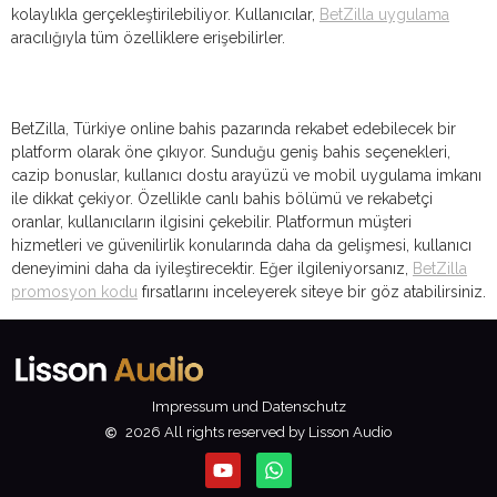
kolaylıkla gerçekleştirilebiliyor. Kullanıcılar,
BetZilla uygulama
aracılığıyla tüm özelliklere erişebilirler.
SONUÇ
BetZilla, Türkiye online bahis pazarında rekabet edebilecek bir
platform olarak öne çıkıyor. Sunduğu geniş bahis seçenekleri,
cazip bonuslar, kullanıcı dostu arayüzü ve mobil uygulama imkanı
ile dikkat çekiyor. Özellikle canlı bahis bölümü ve rekabetçi
oranlar, kullanıcıların ilgisini çekebilir. Platformun müşteri
hizmetleri ve güvenilirlik konularında daha da gelişmesi, kullanıcı
deneyimini daha da iyileştirecektir. Eğer ilgileniyorsanız,
BetZilla
promosyon kodu
fırsatlarını inceleyerek siteye bir göz atabilirsiniz.
Impressum und Datenschutz
2026 All rights reserved by Lisson Audio