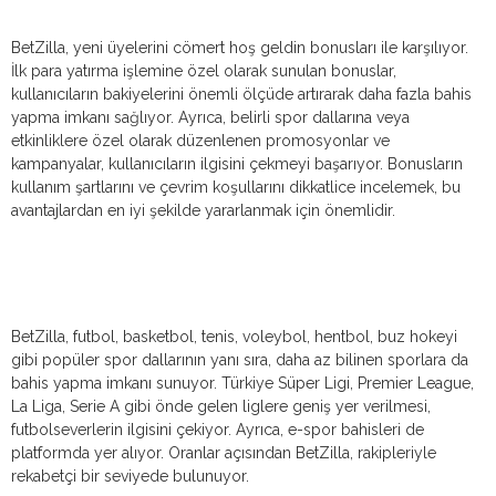
AVANTAJLI TEKLIFLER
BetZilla, yeni üyelerini cömert hoş geldin bonusları ile karşılıyor.
İlk para yatırma işlemine özel olarak sunulan bonuslar,
kullanıcıların bakiyelerini önemli ölçüde artırarak daha fazla bahis
yapma imkanı sağlıyor. Ayrıca, belirli spor dallarına veya
etkinliklere özel olarak düzenlenen promosyonlar ve
kampanyalar, kullanıcıların ilgisini çekmeyi başarıyor. Bonusların
kullanım şartlarını ve çevrim koşullarını dikkatlice incelemek, bu
avantajlardan en iyi şekilde yararlanmak için önemlidir.
SPOR BAHISLERI VE GENIŞ
KAPSAMLI SEÇENEKLER
BetZilla, futbol, basketbol, tenis, voleybol, hentbol, buz hokeyi
gibi popüler spor dallarının yanı sıra, daha az bilinen sporlara da
bahis yapma imkanı sunuyor. Türkiye Süper Ligi, Premier League,
La Liga, Serie A gibi önde gelen liglere geniş yer verilmesi,
futbolseverlerin ilgisini çekiyor. Ayrıca, e-spor bahisleri de
platformda yer alıyor. Oranlar açısından BetZilla, rakipleriyle
rekabetçi bir seviyede bulunuyor.