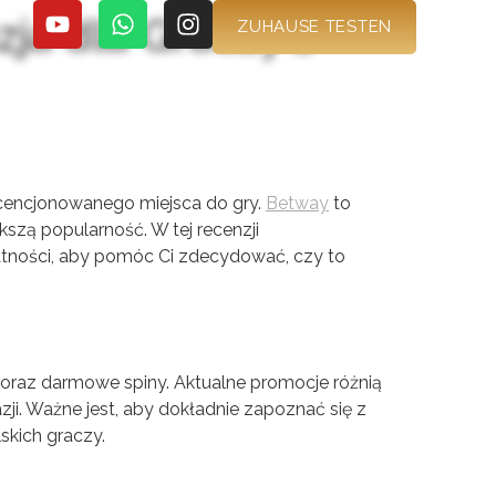
ja dla Graczy z
ZUHAUSE TESTEN
licencjonowanego miejsca do gry.
Betway
to
szą popularność. W tej recenzji
atności, aby pomóc Ci zdecydować, czy to
oraz darmowe spiny. Aktualne promocje różnią
zji. Ważne jest, aby dokładnie zapoznać się z
skich graczy.