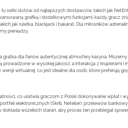
u setki slotów od najlepszych dostawców, takich jak NetEnt
sowaną grafiką i dodatkowymi funkcjami, każdy gracz znajd
akich jak ruletka, blackjack i bakarat. Dla miłośników adrenal
my pieniędzy.
RY STOLIKOWE
gratka dla fanów autentycznej atmosfery kasyna. Możemy tut
 prowadzone w wysokiej jakości, a interakcja z krupierami i
wersji wirtualnej, co jest idealne dla osób, które preferują 
tności, co ułatwia graczom z Polski dokonywanie wpłat i wy
rtfeli elektronicznych (Skrill, Neteller), przelewów bankowych
dokłada wszelkich starań, aby proces ten przebiegał sprawni