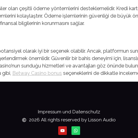
r olan çeşitli ödeme yöntemlerini desteklemelidir. Kredi kartı,
mlerini kolaylaştırır. Ödeme işlemlerinin güvenliği de büyük ön
 finansal bilgilerinin korunmasını sağlar.
otansiyel olarak iyi bir seçenek olabilir. Ancak, platformun sun
ğerlendirmek önemlidir. Güvenilir bir bahis deneyimi için, lisans
ino’nun sunduğu hizmetleri ve avantajları göz önünde bulundurar
 gibi,
Betway Casino bonus
seçeneklerini de dikkatle incelemel
Impressum und Datenschutz
2026 All rights reserved by Lisson Audio