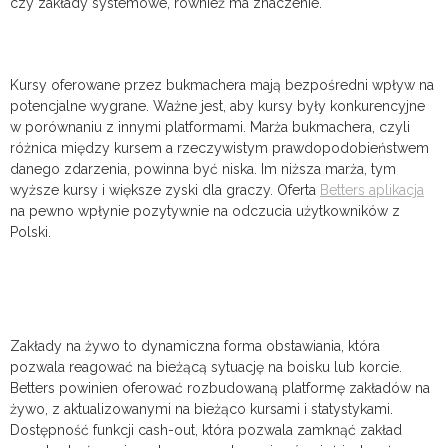
czy zakłady systemowe, również ma znaczenie.
KURSY I KONKURENCYJNOŚĆ
Kursy oferowane przez bukmachera mają bezpośredni wpływ na
potencjalne wygrane. Ważne jest, aby kursy były konkurencyjne
w porównaniu z innymi platformami. Marża bukmachera, czyli
różnica między kursem a rzeczywistym prawdopodobieństwem
danego zdarzenia, powinna być niska. Im niższa marża, tym
wyższe kursy i większe zyski dla graczy. Oferta
Betters aplikacja
na pewno wpłynie pozytywnie na odczucia użytkowników z
Polski.
ZAKŁADY NA ŻYWO I FUNKCJE
DODATKOWE
Zakłady na żywo to dynamiczna forma obstawiania, która
pozwala reagować na bieżącą sytuację na boisku lub korcie.
Betters powinien oferować rozbudowaną platformę zakładów na
żywo, z aktualizowanymi na bieżąco kursami i statystykami.
Dostępność funkcji cash-out, która pozwala zamknąć zakład