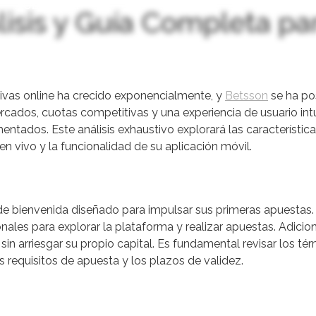
e
Über mich
lisis y Guía Completa p
tivas online ha crecido exponencialmente, y
Betsson
se ha po
cados, cuotas competitivas y una experiencia de usuario intu
tados. Este análisis exhaustivo explorará las característica
en vivo y la funcionalidad de su aplicación móvil.
Y APUESTAS GRATIS
e bienvenida diseñado para impulsar sus primeras apuestas. E
nales para explorar la plataforma y realizar apuestas. Adic
r sin arriesgar su propio capital. Es fundamental revisar los 
 requisitos de apuesta y los plazos de validez.
OS Y CUOTAS