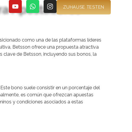
ara Apostadores
ZUHAUSE TESTEN
sicionado como una de las plataformas líderes
itiva, Betsson ofrece una propuesta atractiva
s clave de Betsson, incluyendo sus bonos, la
ste bono suele consistir en un porcentaje del
ionalmente, es común que ofrezcan apuestas
términos y condiciones asociados a estas