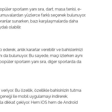
üler sporların yanı sıra, dart, masa tenisi, e-
 turnuvalardan yüzlerce farklı seçenek bulunuyor.
oranlar sunarken, bazı karşılaşmalarda daha
lı olabilir.
derek, anlık kararlar verebilir ve bahislerinizi
anı da bulunuyor. Bu sayede, maçı izlerken aynı
popüler sporların yanı sıra, diğer sporlarda da
riyor. Bu özellik, özellikle bahisinizin tutma
çeneği ile mobil uygulamayı indirerek,
ıyla dikkat çekiyor. Hem iOS hem de Android