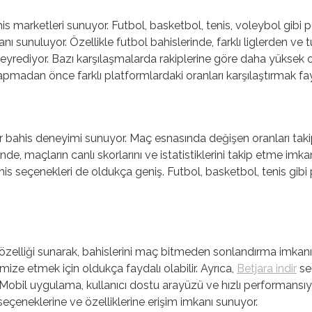
s marketleri sunuyor. Futbol, basketbol, tenis, voleybol gibi pop
ı sunuluyor. Özellikle futbol bahislerinde, farklı liglerden ve
eyrediyor. Bazı karşılaşmalarda rakiplerine göre daha yüksek 
pmadan önce farklı platformlardaki oranları karşılaştırmak fayda
ESNASINDA BAHIS
r bahis deneyimi sunuyor. Maç esnasında değişen oranları takip e
de, maçların canlı skorlarını ve istatistiklerini takip etme imk
ahis seçenekleri de oldukça geniş. Futbol, basketbol, tenis gibi 
OUT) VE MOBIL UYGULAMA
özelliği sunarak, bahislerini maç bitmeden sonlandırma imkanı ve
imize etmek için oldukça faydalı olabilir. Ayrıca,
Betjara indir
se
. Mobil uygulama, kullanıcı dostu arayüzü ve hızlı performans
eçeneklerine ve özelliklerine erişim imkanı sunuyor.