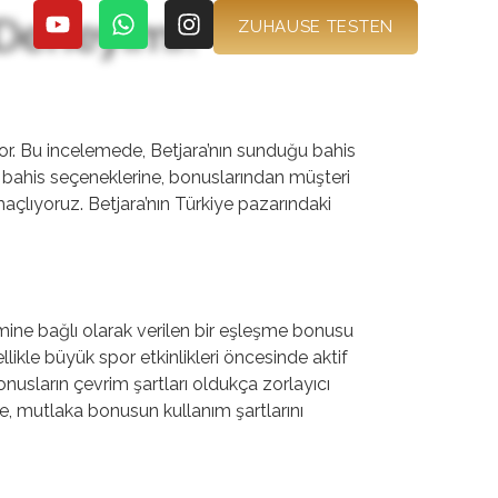
s Deneyimi?
ZUHAUSE TESTEN
yor. Bu incelemede, Betjara’nın sunduğu bahis
n, bahis seçeneklerine, bonuslarından müşteri
açlıyoruz. Betjara’nın Türkiye pazarındaki
şlemine bağlı olarak verilen bir eşleşme bonusu
ikle büyük spor etkinlikleri öncesinde aktif
bonusların çevrim şartları oldukça zorlayıcı
e, mutlaka bonusun kullanım şartlarını