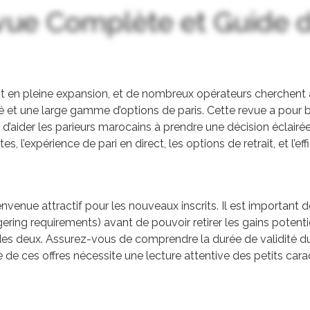
e
Über mich
ue Complète et Guide de
 est en pleine expansion, et de nombreux opérateurs cherchent 
té et une large gamme d’options de paris. Cette revue a pour
n d’aider les parieurs marocains à prendre une décision éclairé
, l’expérience de pari en direct, les options de retrait, et l’eff
REE BETS
ue attractif pour les nouveaux inscrits. Il est important de 
ng requirements) avant de pouvoir retirer les gains potentiels
des deux. Assurez-vous de comprendre la durée de validité d
lle de ces offres nécessite une lecture attentive des petits cara
DDS