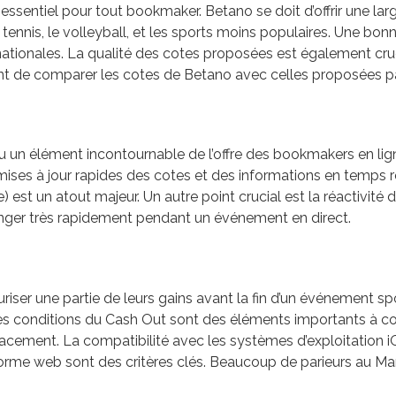
 essentiel pour tout bookmaker. Betano se doit d’offrir une larg
 le tennis, le volleyball, et les sports moins populaires. Une
tionales. La qualité des cotes proposées est également crucia
tant de comparer les cotes de Betano avec celles proposées 
AY
venu un élément incontournable de l’offre des bookmakers en l
 mises à jour rapides des cotes et des informations en temps ré
 est un atout majeur. Un autre point crucial est la réactivité d
anger très rapidement pendant un événement en direct.
APP
ser une partie de leurs gains avant la fin d’un événement sporti
es conditions du Cash Out sont des éléments importants à con
cement. La compatibilité avec les systèmes d’exploitation iOS 
teforme web sont des critères clés. Beaucoup de parieurs au 