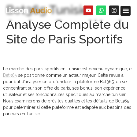
Bet365 Tunisie:
Analyse Complète du
Site de Paris Sportifs
INTRODUCTION
Le marché des paris sportifs en Tunisie est devenu dynamique, et
Bet365
se positionne comme un acteur majeur. Cette revue a
pour but d’analyser en profondeur la plateforme Bet365, en se
concentrant sur son offre de paris, ses bonus, son expérience
utilisateur et ses fonctionnalités spécifiques au marché tunisien.
Nous examinerons de près les qualités et les défauts de Bet365
pour déterminer si cette plateforme est adaptée aux besoins des
parieurs en Tunisie.
WELCOME BONUS & FREE BETS