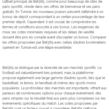
L’attrait principal de Bet365, comme pour beaucoup de sites de
paris sportifs, réside dans ses offres de bienvenue et ses paris
gratuits. En Tunisie, les nouveaux joueurs peuvent s’attendre à un
bonus de dépôt correspondant à un certain pourcentage de leur
premier dépôt. Cependant, il est crucial de comprendre les
termes et conditions associés à ces bonus. Les exigences de
mise, les cotes minimales requises et les délais de validité
doivent être pris en compte avant d’accepter un bonus. Comparer
les offres proposées par Bet365 avec celles d’autres bookmakers
opérant en Tunisie est une étape essentielle.
SPORTS MARKETS & ODDS
Bet365 se distingue par la diversité de ses marchés sportifs. Le
football est naturellement très présent, mais la plateforme
propose également une large gamme d’autres sports, tels que le
basketball, le tennis, le handball et même des sports moins
populaires. La profondeur des marchés est importante, offrant aux
parieurs de nombreuses options pour chaque événement, des
paris simples sur le résultat final aux paris plus complexes sur les
événements spécifiques du match. Les cotes proposées par
Bet365 sont un facteur crucial à considérer. Bet365 s’efforce