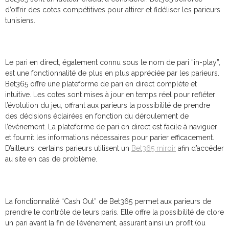
d’offrir des cotes compétitives pour attirer et fidéliser les parieurs
tunisiens.
LIVE BETTING & IN-PLAY
Le pari en direct, également connu sous le nom de pari “in-play”,
est une fonctionnalité de plus en plus appréciée par les parieurs.
Bet365 offre une plateforme de pari en direct complète et
intuitive. Les cotes sont mises à jour en temps réel pour refléter
l’évolution du jeu, offrant aux parieurs la possibilité de prendre
des décisions éclairées en fonction du déroulement de
l’événement. La plateforme de pari en direct est facile à naviguer
et fournit les informations nécessaires pour parier efficacement.
D’ailleurs, certains parieurs utilisent un
Bet365 miroir
afin d’accéder
au site en cas de problème.
CASH OUT & MOBILE APP
La fonctionnalité “Cash Out” de Bet365 permet aux parieurs de
prendre le contrôle de leurs paris. Elle offre la possibilité de clore
un pari avant la fin de l’événement, assurant ainsi un profit (ou