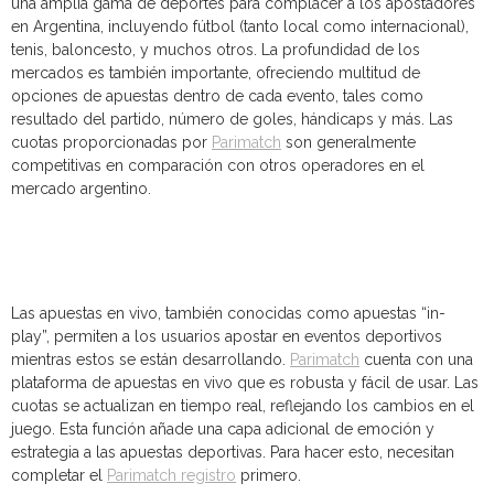
una amplia gama de deportes para complacer a los apostadores
en Argentina, incluyendo fútbol (tanto local como internacional),
tenis, baloncesto, y muchos otros. La profundidad de los
mercados es también importante, ofreciendo multitud de
opciones de apuestas dentro de cada evento, tales como
resultado del partido, número de goles, hándicaps y más. Las
cuotas proporcionadas por
Parimatch
son generalmente
competitivas en comparación con otros operadores en el
mercado argentino.
APUESTAS EN VIVO E IN-PLAY:
LA EMOCIÓN DEL MOMENTO
Las apuestas en vivo, también conocidas como apuestas “in-
play”, permiten a los usuarios apostar en eventos deportivos
mientras estos se están desarrollando.
Parimatch
cuenta con una
plataforma de apuestas en vivo que es robusta y fácil de usar. Las
cuotas se actualizan en tiempo real, reflejando los cambios en el
juego. Esta función añade una capa adicional de emoción y
estrategia a las apuestas deportivas. Para hacer esto, necesitan
completar el
Parimatch registro
primero.