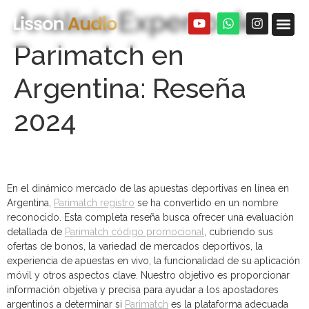
Análisis Experto de
Parimatch en
Argentina: Reseña
2024
INTRODUCCIÓN
En el dinámico mercado de las apuestas deportivas en línea en
Argentina,
Parimatch registro
se ha convertido en un nombre
reconocido. Esta completa reseña busca ofrecer una evaluación
detallada de
Parimatch código promocional
, cubriendo sus
ofertas de bonos, la variedad de mercados deportivos, la
experiencia de apuestas en vivo, la funcionalidad de su aplicación
móvil y otros aspectos clave. Nuestro objetivo es proporcionar
información objetiva y precisa para ayudar a los apostadores
argentinos a determinar si
Parimatch
es la plataforma adecuada