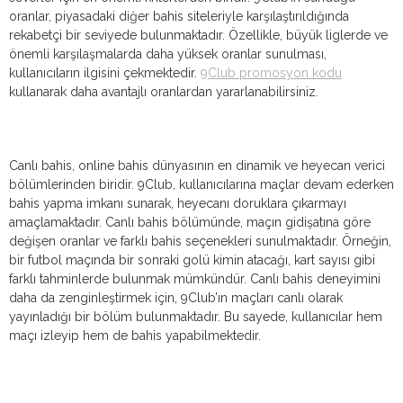
oranlar, piyasadaki diğer bahis siteleriyle karşılaştırıldığında
rekabetçi bir seviyede bulunmaktadır. Özellikle, büyük liglerde ve
önemli karşılaşmalarda daha yüksek oranlar sunulması,
kullanıcıların ilgisini çekmektedir.
9Club promosyon kodu
kullanarak daha avantajlı oranlardan yararlanabilirsiniz.
CANLI BAHIS DENEYIMI
Canlı bahis, online bahis dünyasının en dinamik ve heyecan verici
bölümlerinden biridir. 9Club, kullanıcılarına maçlar devam ederken
bahis yapma imkanı sunarak, heyecanı doruklara çıkarmayı
amaçlamaktadır. Canlı bahis bölümünde, maçın gidişatına göre
değişen oranlar ve farklı bahis seçenekleri sunulmaktadır. Örneğin,
bir futbol maçında bir sonraki golü kimin atacağı, kart sayısı gibi
farklı tahminlerde bulunmak mümkündür. Canlı bahis deneyimini
daha da zenginleştirmek için, 9Club’ın maçları canlı olarak
yayınladığı bir bölüm bulunmaktadır. Bu sayede, kullanıcılar hem
maçı izleyip hem de bahis yapabilmektedir.
MOBIL UYUMLULUK VE
KULLANICI ARAYÜZÜ