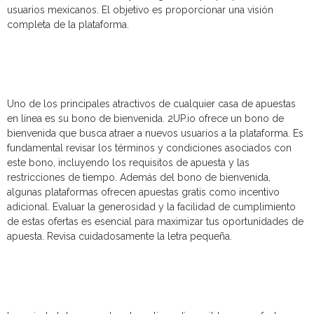
usuarios mexicanos. El objetivo es proporcionar una visión
completa de la plataforma.
BONO DE BIENVENIDA Y
APUESTAS GRATIS
Uno de los principales atractivos de cualquier casa de apuestas
en línea es su bono de bienvenida. 2UP.io ofrece un bono de
bienvenida que busca atraer a nuevos usuarios a la plataforma. Es
fundamental revisar los términos y condiciones asociados con
este bono, incluyendo los requisitos de apuesta y las
restricciones de tiempo. Además del bono de bienvenida,
algunas plataformas ofrecen apuestas gratis como incentivo
adicional. Evaluar la generosidad y la facilidad de cumplimiento
de estas ofertas es esencial para maximizar tus oportunidades de
apuesta. Revisa cuidadosamente la letra pequeña.
MERCADOS DEPORTIVOS Y
CUOTAS